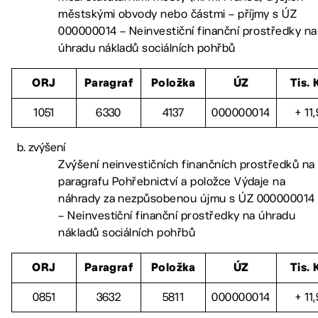
městskými obvody nebo částmi – příjmy s ÚZ
000000014 – Neinvestiční finanční prostředky na
úhradu nákladů sociálních pohřbů
ORJ
Paragraf
Položka
ÚZ
Tis. 
1051
6330
4137
000000014
+ 11,
zvýšení
Zvýšení neinvestičních finančních prostředků na
paragrafu Pohřebnictví a položce Výdaje na
náhrady za nezpůsobenou újmu s ÚZ 000000014
– Neinvestiční finanční prostředky na úhradu
nákladů sociálních pohřbů
ORJ
Paragraf
Položka
ÚZ
Tis. 
0851
3632
5811
000000014
+ 11,