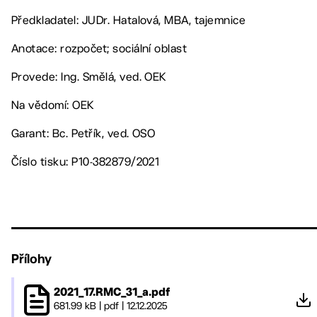
Předkladatel: JUDr. Hatalová, MBA, tajemnice
Anotace: rozpočet; sociální oblast
Provede: Ing. Smělá, ved. OEK
Na vědomí: OEK
Garant: Bc. Petřík, ved. OSO
Číslo tisku: P10-382879/2021
Přílohy
2021_17.RMC_31_a.pdf
681.99 kB
|
pdf
|
12.12.2025