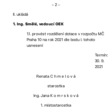
– 2 –
II. ukládá
1. Ing. Smělé, vedoucí OEK
1.1. provést rozdělení dotace v rozpočtu MČ
Praha 10 na rok 2021 dle bodu I. tohoto
usnesení
Termín:
30. 9.
2021
Renata C h m e l o v á
starostka
Ing. Jana K o m r s k o v á
1. místostarostka