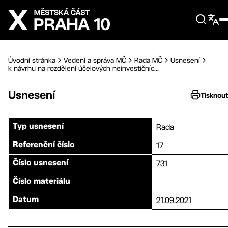
Přejít na hlavní obsah
Úvodní stránka
Vedení a správa MČ
Rada MČ
Usnesení
k návrhu na rozdělení účelových neinvestičníc...
Usnesení
Tisknou
Rada
Typ usnesení
17
Referenční číslo
731
Číslo usnesení
Číslo materiálu
21.09.2021
Datum