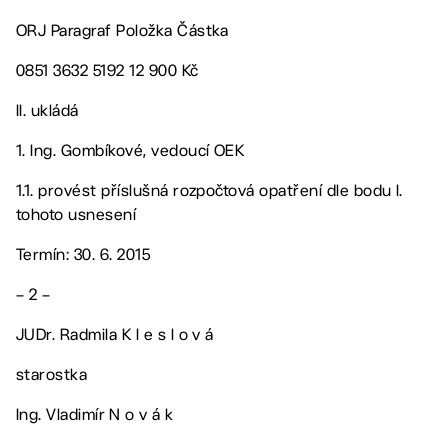
ORJ Paragraf Položka Částka
0851 3632 5192 12 900 Kč
II. ukládá
1. Ing. Gombíkové, vedoucí OEK
1.1. provést příslušná rozpočtová opatření dle bodu I.
tohoto usnesení
Termín: 30. 6. 2015
– 2 –
JUDr. Radmila K l e s l o v á
starostka
Ing. Vladimír N o v á k