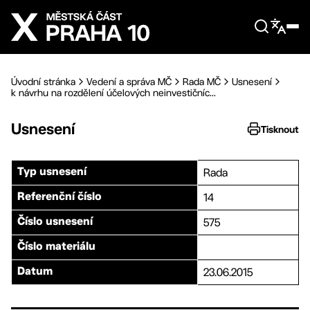
Přejít na hlavní obsah
Úvodní stránka
Vedení a správa MČ
Rada MČ
Usnesení
k návrhu na rozdělení účelových neinvestičníc...
Usnesení
Tisknout
Rada
Typ usnesení
14
Referenční číslo
575
Číslo usnesení
Číslo materiálu
23.06.2015
Datum