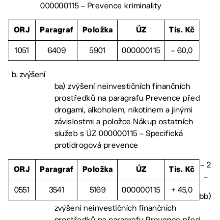
000000115 – Prevence kriminality
ORJ
Paragraf
Položka
ÚZ
Tis. Kč
1051
6409
5901
000000115
– 60,0
zvýšení
ba) zvýšení neinvestičních finančních
prostředků na paragrafu Prevence před
drogami, alkoholem, nikotinem a jinými
závislostmi a položce Nákup ostatních
služeb s ÚZ 000000115 – Specifická
protidrogová prevence
– 2
ORJ
Paragraf
Položka
ÚZ
Tis. Kč
–
0551
3541
5169
000000115
+ 45,0
bb)
zvýšení neinvestičních finančních
prostředků na paragrafu Prevence před