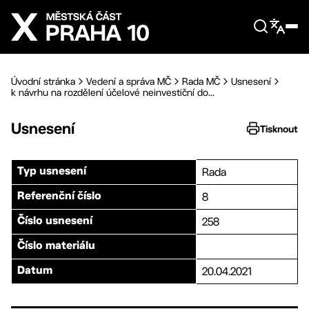
Přejít na hlavní obsah
Úvodní stránka
Vedení a správa MČ
Rada MČ
Usnesení
k návrhu na rozdělení účelové neinvestiční do...
Usnesení
Tisknout
Rada
Typ usnesení
8
Referenční číslo
258
Číslo usnesení
Číslo materiálu
20.04.2021
Datum