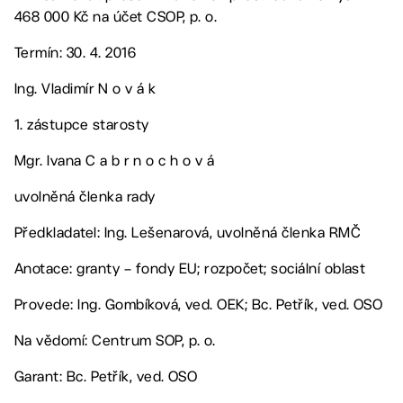
468 000 Kč na účet CSOP, p. o.
Termín: 30. 4. 2016
Ing. Vladimír N o v á k
1. zástupce starosty
Mgr. Ivana C a b r n o c h o v á
uvolněná členka rady
Předkladatel: Ing. Lešenarová, uvolněná členka RMČ
Anotace: granty – fondy EU; rozpočet; sociální oblast
Provede: Ing. Gombíková, ved. OEK; Bc. Petřík, ved. OSO
Na vědomí: Centrum SOP, p. o.
Garant: Bc. Petřík, ved. OSO