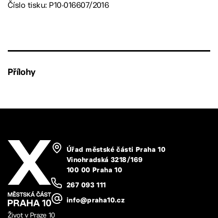
Číslo tisku: P10-016607/2016
Přílohy
Úřad městské části Praha 10
Vinohradská 3218/169
100 00 Praha 10
267 093 111
info@praha10.cz
Život v Praze 10