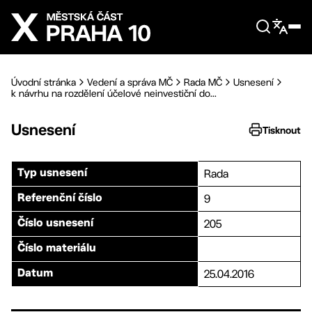
Přejít na hlavní obsah
Úvodní stránka
Vedení a správa MČ
Rada MČ
Usnesení
k návrhu na rozdělení účelové neinvestiční do...
Usnesení
Tisknout
Rada
Typ usnesení
9
Referenční číslo
205
Číslo usnesení
Číslo materiálu
25.04.2016
Datum