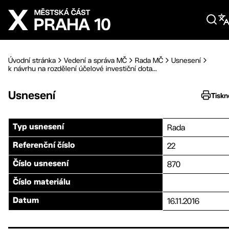
Přejít na hlavní obsah
Úvodní stránka
Vedení a správa MČ
Rada MČ
Usnesení
k návrhu na rozdělení účelové investiční dota...
Usnesení
Tiskn
Rada
Typ usnesení
22
Referenční číslo
870
Číslo usnesení
Číslo materiálu
16.11.2016
Datum