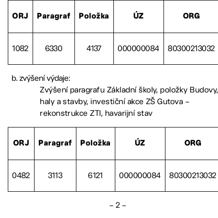
ORJ
Paragraf
Položka
ÚZ
ORG
1082
6330
4137
000000084
80300213032
zvýšení výdaje:
Zvýšení paragrafu Základní školy, položky Budovy
haly a stavby, investiční akce ZŠ Gutova –
rekonstrukce ZTI, havarijní stav
ORJ
Paragraf
Položka
ÚZ
ORG
0482
3113
6121
000000084
80300213032
– 2 –