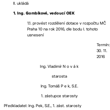
II. ukládá
1. Ing. Gombíkové, vedoucí OEK
1.1. provést rozdělení dotace v rozpočtu MČ
Praha 10 na rok 2016, dle bodu I. tohoto
usnesení
Termín:
30. 11.
2016
Ing. Vladimír N o v á k
starosta
Ing. Tomáš P e k, S.E.
1. zástupce starosty
Předkladatel: Ing. Pek, S.E., 1. zást. starosty