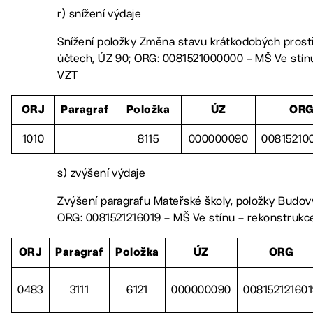
r) snížení výdaje
Snížení položky Změna stavu krátkodobých pros
účtech, ÚZ 90; ORG: 0081521000000 – MŠ Ve stínu
VZT
ORJ
Paragraf
Položka
ÚZ
OR
1010
8115
000000090
00815210
s) zvýšení výdaje
Zvýšení paragrafu Mateřské školy, položky Budovy
ORG: 0081521216019 – MŠ Ve stínu – rekonstrukc
ORJ
Paragraf
Položka
ÚZ
ORG
0483
3111
6121
000000090
00815212160