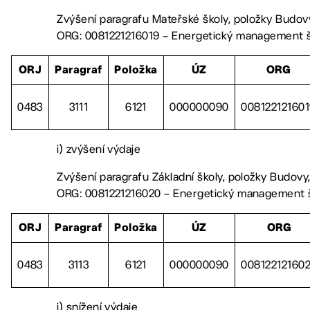
Zvýšení paragrafu Mateřské školy, položky Budovy
ORG: 0081221216019 – Energetický management š
ORJ
Paragraf
Položka
ÚZ
ORG
0483
3111
6121
000000090
00812212160
i) zvýšení výdaje
Zvýšení paragrafu Základní školy, položky Budovy,
ORG: 0081221216020 – Energetický management š
ORJ
Paragraf
Položka
ÚZ
ORG
0483
3113
6121
000000090
00812212160
j) snížení výdaje