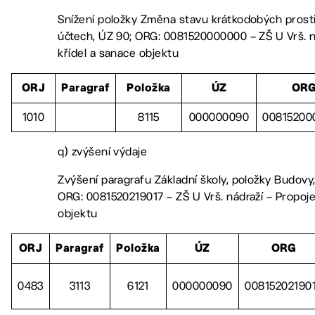
Snížení položky Změna stavu krátkodobých pros
účtech, ÚZ 90; ORG: 0081520000000 – ZŠ U Vrš. n
křídel a sanace objektu
ORJ
Paragraf
Položka
ÚZ
OR
1010
8115
000000090
00815200
q) zvýšení výdaje
Zvýšení paragrafu Základní školy, položky Budovy,
ORG: 0081520219017 – ZŠ U Vrš. nádraží – Propoje
objektu
ORJ
Paragraf
Položka
ÚZ
ORG
0483
3113
6121
000000090
00815202190