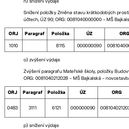
n) snížení výdaje
Snížení položky Změna stavu krátkodobých pros
účtech, ÚZ 90; ORG: 0081040000000 – MŠ Bajkal
ORJ
Paragraf
Položka
ÚZ
OR
1010
8115
000000090
00810400
o) zvýšení výdaje
Zvýšení paragrafu Mateřské školy, položky Budovy
ORG: 0081040212028 – MŠ Bajkalská – novostavb
ORJ
Paragraf
Položka
ÚZ
ORG
0483
3111
6121
000000090
00810402120
p) snížení výdaje