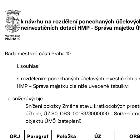
k návrhu na rozdělení ponechaných účelových
neinvestičních dotací HMP - Správa majetku (
Rada městské části Praha 10
I. souhlasí
s rozdělením ponechaných účelových investičních a n
HMP – Správa majetku dle níže uvedené tabulky:
snížení výdaje
Snížení položky Změna stavu krátkodobých pros
účtech, ÚZ 90; ORG: 0015373000000 – Snížení ene
objektu ÚMČ (zateplení)
ORJ
Paragraf
Položka
ÚZ
OR