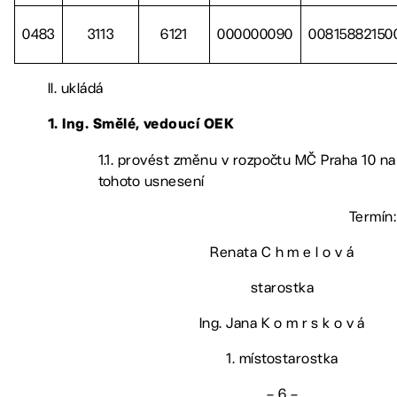
0483
3113
6121
000000090
00815882150
II. ukládá
1. Ing. Smělé, vedoucí OEK
1.1. provést změnu v rozpočtu MČ Praha 10 na 
tohoto usnesení
Termín:
Renata C h m e l o v á
starostka
Ing. Jana K o m r s k o v á
1. místostarostka
– 6 –