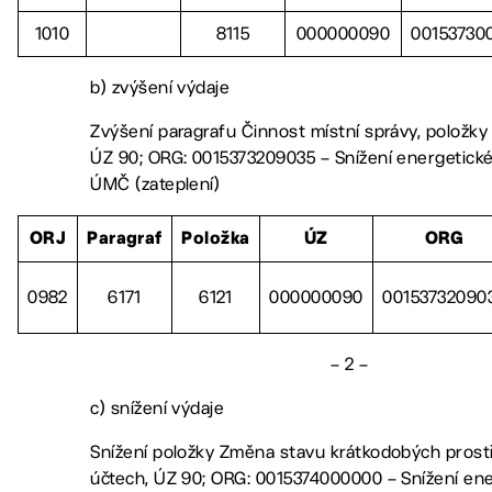
1010
8115
000000090
00153730
b) zvýšení výdaje
Zvýšení paragrafu Činnost místní správy, položky
ÚZ 90; ORG: 0015373209035 – Snížení energetické
ÚMČ (zateplení)
ORJ
Paragraf
Položka
ÚZ
ORG
0982
6171
6121
000000090
00153732090
– 2 –
c) snížení výdaje
Snížení položky Změna stavu krátkodobých pros
účtech, ÚZ 90; ORG: 0015374000000 – Snížení ene