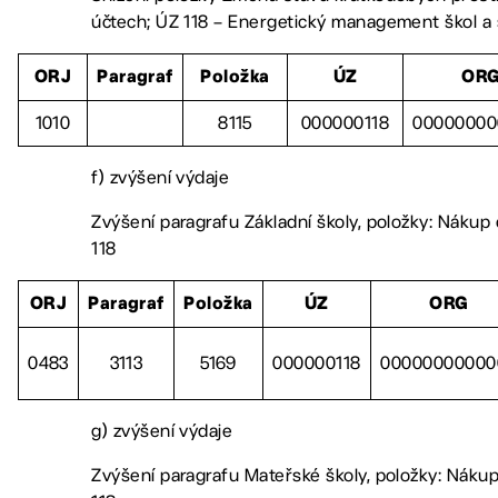
účtech; ÚZ 118 – Energetický management škol a 
ORJ
Paragraf
Položka
ÚZ
OR
1010
8115
000000118
00000000
f) zvýšení výdaje
Zvýšení paragrafu Základní školy, položky: Nákup
118
ORJ
Paragraf
Položka
ÚZ
ORG
0483
3113
5169
000000118
00000000000
g) zvýšení výdaje
Zvýšení paragrafu Mateřské školy, položky: Nákup