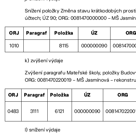
Snížení položky Změna stavu krátkodobých pros
účtech; ÚZ 90; ORG: 0081470000000 – MŠ Jasmín
ORJ
Paragraf
Položka
ÚZ
OR
1010
8115
000000090
00814700
k) zvýšení výdaje
Zvýšení paragrafu Mateřské školy, položky Budovy
ORG: 0081470220019 – MŠ Jasmínová – rekonstr
ORJ
Paragraf
Položka
ÚZ
ORG
0483
3111
6121
000000090
00814702200
l) snížení výdaje