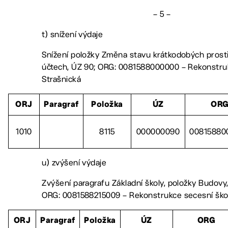
– 5 –
t) snížení výdaje
Snížení položky Změna stavu krátkodobých pros
účtech, ÚZ 90; ORG: 0081588000000 – Rekonstru
Strašnická
ORJ
Paragraf
Položka
ÚZ
OR
1010
8115
000000090
00815880
u) zvýšení výdaje
Zvýšení paragrafu Základní školy, položky Budovy,
ORG: 0081588215009 – Rekonstrukce secesní škol
ORJ
Paragraf
Položka
ÚZ
ORG