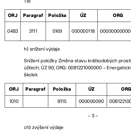
118
ORJ
Paragraf
Položka
ÚZ
ORG
0483
3111
5169
000000118
00000000000
h) snížení výdaje
Snížení položky Změna stavu krátkodobých pros
účtech; ÚZ 90; ORG: 0081221000000 – Energetic
školek
ORJ
Paragraf
Položka
ÚZ
OR
1010
8115
000000090
00812210
– 3 –
ch) zvýšení výdaje