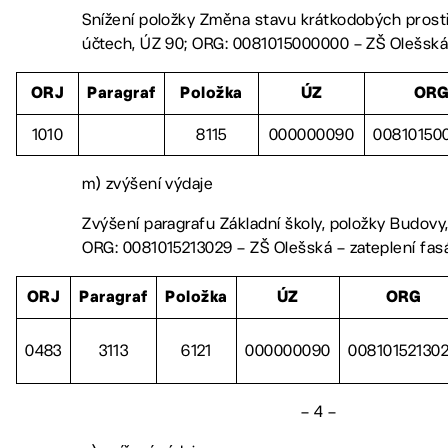
Snížení položky Změna stavu krátkodobých pros
účtech, ÚZ 90; ORG: 0081015000000 – ZŠ Olešská 
ORJ
Paragraf
Položka
ÚZ
OR
1010
8115
000000090
00810150
m) zvýšení výdaje
Zvýšení paragrafu Základní školy, položky Budovy,
ORG: 0081015213029 – ZŠ Olešská – zateplení fas
ORJ
Paragraf
Položka
ÚZ
ORG
0483
3113
6121
000000090
00810152130
– 4 –