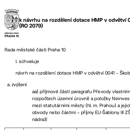
k návrhu na rozdělení dotace HMP v odvětví 00
(RO 2079)
Rada městské části Praha 10
I. schvaluje
návrh na rozdělení dotace HMP v odvětví 0041 – Škols
zvýšení
aa) příjmové části paragrafu Převody vlastní
rozpočtech územní úrovně a položky Neinves
mezi statutárními městy (hl. m. Prahou) a jej
obvody nebo částmi – příjmy EU-Šablony III Z
nádraží