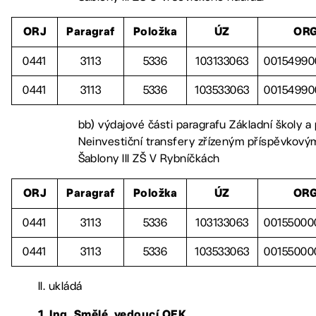
ORJ
Paragraf
Položka
ÚZ
OR
0441
3113
5336
103133063
00154990
0441
3113
5336
103533063
00154990
bb) výdajové části paragrafu Základní školy a
Neinvestiční transfery zřízeným příspěvkový
Šablony III ZŠ V Rybníčkách
ORJ
Paragraf
Položka
ÚZ
OR
0441
3113
5336
103133063
00155000
0441
3113
5336
103533063
00155000
II. ukládá
1. Ing. Smělé, vedoucí OEK