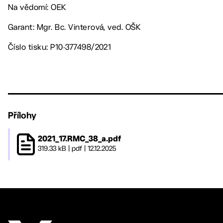
Na vědomí: OEK
Garant: Mgr. Bc. Vinterová, ved. OŠK
Číslo tisku: P10-377498/2021
Přílohy
2021_17.RMC_38_a.pdf
319.33 kB
|
pdf
|
12.12.2025