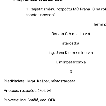
1.1. zajistit změnu rozpočtu MČ Praha 10 na ro
tohoto usnesení
Termín:
Renata C h m e l o v á
starostka
Ing. Jana K o m r s k o v á
1. místostarostka
– 3 –
Předkladatel: MgA. Kašpar, místostarosta
Anotace: rozpočet; školství
Provede: Ing. Smělá, ved. OEK