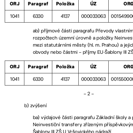
ORJ
Paragraf
Položka
ÚZ
OR
1041
6330
4137
000033063
00154990
ab) příjmové části paragrafu Převody vlastn
rozpočtech územní úrovně a položky Neinves
mezi statutárními městy (hl. m. Prahou) a jej
obvody nebo částmi – příjmy EU-Šablony III Z
ORJ
Paragraf
Položka
ÚZ
OR
1041
6330
4137
000033063
00155000
– 2 –
b) zvýšení
ba) výdajové části paragrafu Základní školy a
Neinvestiční transfery zřízeným příspěvkový
Šablony III ZŠ U Vršovického nádraží