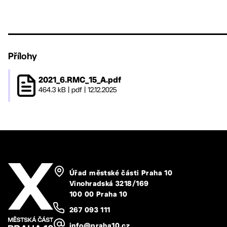
Přílohy
2021_6.RMC_15_A.pdf
464.3 kB
|
pdf
|
12.12.2025
Úřad městské části Praha 10
Vinohradská 3218/169
100 00 Praha 10
267 093 111
info@praha10.cz