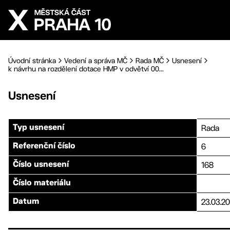
Přejít na hlavní obsah
Úvodní stránka
Vedení a správa MČ
Rada MČ
Usnesení
k návrhu na rozdělení dotace HMP v odvětví 00...
Usnesení
Rada
Typ usnesení
6
Referenční číslo
168
Číslo usnesení
Číslo materiálu
23.03.20
Datum