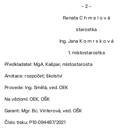
– 2 –
Renata C h m e l o v á
starostka
Ing. Jana K o m r s k o v á
1. místostarostka
Předkladatel: MgA. Kašpar, místostarosta
Anotace: rozpočet; školství
Provede: Ing. Smělá, ved. OEK
Na vědomí: OEK, OŠK
Garant: Mgr. Bc. Vinterová, ved. OŠK
Číslo tisku: P10-094487/2021