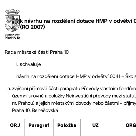
k návrhu na rozdělení dotace HMP v odvětví 00
(RO 2007)
Rada městské části Praha 10
I. schvaluje
návrh na rozdělení dotace HMP v odvětví 0041 – Škols
zvýšení příjmové části paragrafu Převody vlastním fondům
územní úrovně a položky Neinvestiční převody mezi statutá
m. Prahou) a jejich městskými obvody nebo částmi – příjmy 
Praha 10, Benešovská
ORJ
Paragraf
Položka
UZ
OR