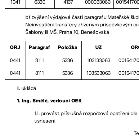
1041
6330
4137
000033063
00154170
b) zvýšení výdajové části paragrafu Mateřské ško
Neinvestiční transfery zřízeným příspěvkovým or
Šablony III MŠ, Praha 10, Benešovská
ORJ
Paragraf
Položka
UZ
OR
0441
3111
5336
103133063
0015417
0441
3111
5336
103533063
0015417
II. ukládá
1. Ing. Smělé, vedoucí OEK
1.1. provést příslušná rozpočtová opatření dle
usnesení
Te