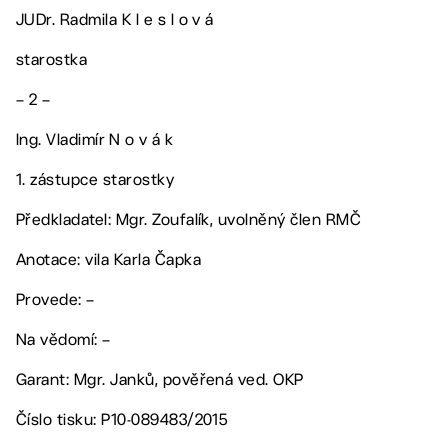
JUDr. Radmila K l e s l o v á
starostka
– 2 –
Ing. Vladimír N o v á k
1. zástupce starostky
Předkladatel: Mgr. Zoufalík, uvolněný člen RMČ
Anotace: vila Karla Čapka
Provede: –
Na vědomí: –
Garant: Mgr. Janků, pověřená ved. OKP
Číslo tisku: P10-089483/2015