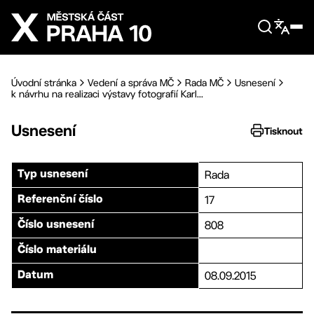
Přejít na hlavní obsah
Úvodní stránka
Vedení a správa MČ
Rada MČ
Usnesení
k návrhu na realizaci výstavy fotografií Karl...
Usnesení
Tisknout
Rada
Typ usnesení
17
Referenční číslo
808
Číslo usnesení
Číslo materiálu
08.09.2015
Datum