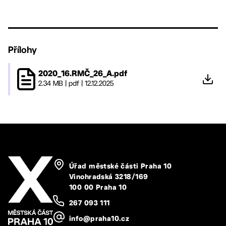
Přílohy
2020_16.RMČ_26_A.pdf
2.34 MB
|
pdf
|
12.12.2025
Úřad městské části Praha 10
Vinohradská 3218/169
100 00 Praha 10
267 093 111
info@praha10.cz