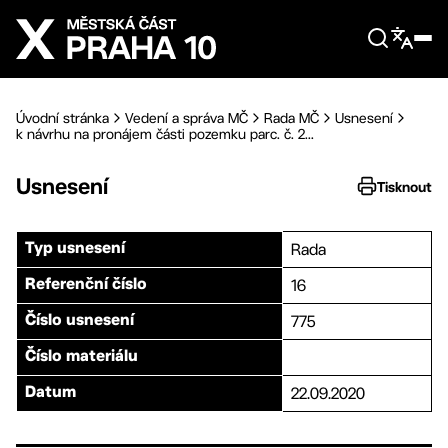
Přejít na hlavní obsah
Úvodní stránka
Vedení a správa MČ
Rada MČ
Usnesení
k návrhu na pronájem části pozemku parc. č. 2...
Usnesení
Tisknout
Rada
Typ usnesení
16
Referenční číslo
775
Číslo usnesení
Číslo materiálu
22.09.2020
Datum