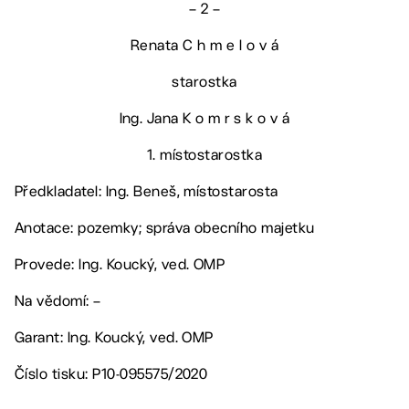
– 2 –
Renata C h m e l o v á
starostka
Ing. Jana K o m r s k o v á
1. místostarostka
Předkladatel: Ing. Beneš, místostarosta
Anotace: pozemky; správa obecního majetku
Provede: Ing. Koucký, ved. OMP
Na vědomí: –
Garant: Ing. Koucký, ved. OMP
Číslo tisku: P10-095575/2020