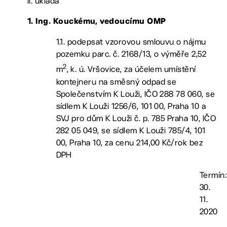
II. ukládá
1. Ing. Kouckému, vedoucímu OMP
1.1. podepsat vzorovou smlouvu o nájmu
pozemku parc. č. 2168/13, o výměře 2,52
2
m
, k. ú. Vršovice, za účelem umístění
kontejneru na směsný odpad se
Společenstvím K Louži, IČO 288 78 060, se
sídlem K Louži 1256/6, 101 00, Praha 10 a
SVJ pro dům K Louži č. p. 785 Praha 10, IČO
282 05 049, se sídlem K Louži 785/4, 101
00, Praha 10, za cenu 214,00 Kč/rok bez
DPH
Termín:
30.
11.
2020