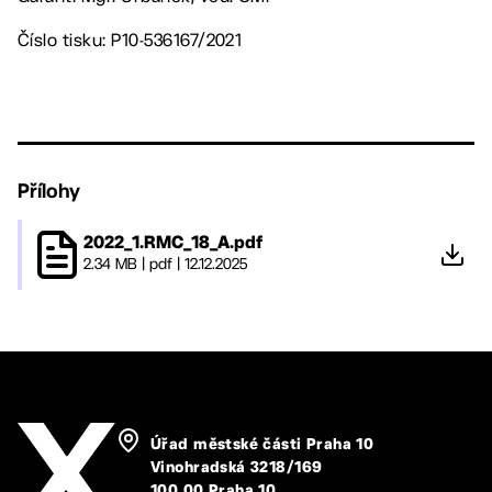
Číslo tisku: P10-536167/2021
Přílohy
2022_1.RMC_18_A.pdf
2.34 MB
|
pdf
|
12.12.2025
Úřad městské části Praha 10
Vinohradská 3218/169
100 00 Praha 10