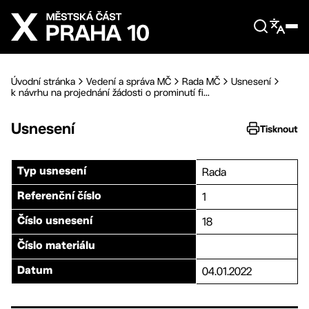
Přejít na hlavní obsah
Úvodní stránka
Vedení a správa MČ
Rada MČ
Usnesení
k návrhu na projednání žádosti o prominutí fi...
Usnesení
Tisknout
Rada
Typ usnesení
1
Referenční číslo
18
Číslo usnesení
Číslo materiálu
04.01.2022
Datum