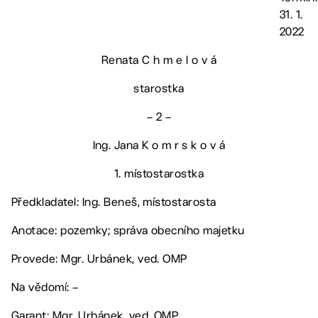
31. 1.
2022
Renata C h m e l o v á
starostka
– 2 –
Ing. Jana K o m r s k o v á
1. místostarostka
Předkladatel: Ing. Beneš, místostarosta
Anotace: pozemky; správa obecního majetku
Provede: Mgr. Urbánek, ved. OMP
Na vědomí: –
Garant: Mgr. Urbánek, ved. OMP