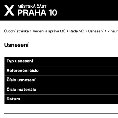
Přejít na hlavní obsah
Úvodní stránka
Vedení a správa MČ
Rada MČ
Usnesení
k návr
Usnesení
Typ usnesení
Referenční číslo
Číslo usnesení
Číslo materiálu
Datum