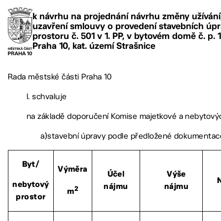
k návrhu na projednání návrhu změny užívání
uzavření smlouvy o provedení stavebních úpr
prostoru č. 501 v 1. PP, v bytovém domě č. p. 14
Praha 10, kat. území Strašnice
Rada městské části Praha 10
I. schvaluje
na základě doporučení Komise majetkové a nebytovýc
a)stavební úpravy podle předložené dokumentace
Byt/
Výměra
Účel
Výše
nebytový
nájmu
nájmu
2
m
prostor