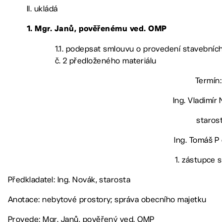
II. ukládá
1. Mgr. Janů, pověřenému ved. OMP
1.1. podepsat smlouvu o provedení stavebních
č. 2 předloženého materiálu
Termín:
Ing. Vladimír 
staros
Ing. Tomáš P 
1. zástupce 
Předkladatel: Ing. Novák, starosta
Anotace: nebytové prostory; správa obecního majetku
Provede: Mgr. Janů, pověřený ved. OMP