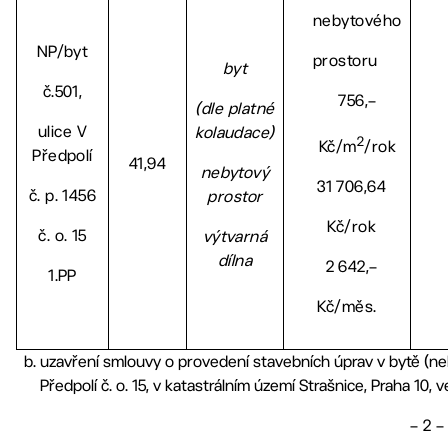
nebytového
NP/byt
prostoru
byt
č.501,
756,–
(dle platné
ulice V
kolaudace)
2
Kč/m
/rok
Předpolí
41,94
nebytový
31 706,64
č. p. 1456
prostor
Kč/rok
č. o. 15
výtvarná
dílna
2 642,–
1.PP
Kč/měs.
uzavření smlouvy o provedení stavebních úprav v bytě (neb
Předpolí č. o. 15, v katastrálním území Strašnice, Praha 10, 
– 2 –