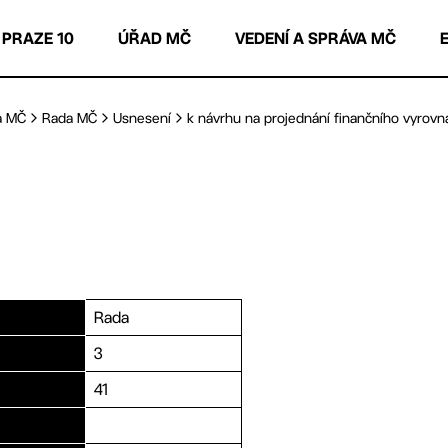
 PRAZE 10
ÚŘAD MČ
VEDENÍ A SPRÁVA MČ
a MČ
Rada MČ
Usnesení
k návrhu na projednání finančního vyrovnán
Rada
3
41