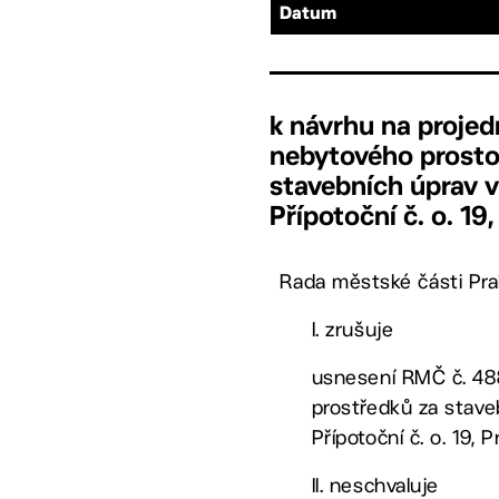
Datum
k návrhu na projed
nebytového prostor
stavebních úprav v 
Přípotoční č. o. 19
Rada městské části Pra
I. zrušuje
usnesení RMČ č. 488
prostředků za staveb
Přípotoční č. o. 19,
II. neschvaluje