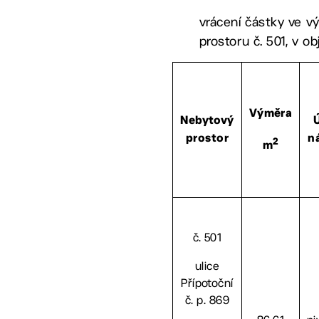
vrácení částky ve vý
prostoru č. 501, v obj
Výměra
Nebytový
prostor
n
2
m
č. 501
ulice
Přípotoční
č. p. 869