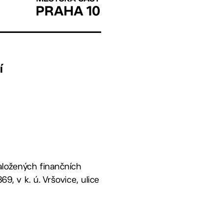
í
aložených finančních
9, v k. ú. Vršovice, ulice