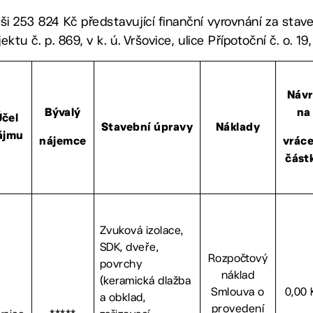
ši 253 824 Kč představující finanční vyrovnání za sta
ektu č. p. 869, v k. ú. Vršovice, ulice Přípotoční č. o. 19
Náv
Bývalý
na
Účel
Stavební úpravy
Náklady
ájmu
nájemce
vráce
část
Zvuková izolace,
SDK, dveře,
Rozpočtový
povrchy
náklad
(keramická dlažba
Smlouva o
0,00 
a obklad,
provedení