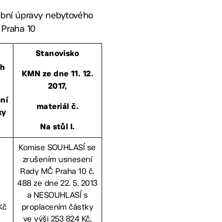
vební úpravy nebytového
, Praha 10
Stanovisko
rh
KMN ze
dne 11. 12.
2017,
ní
materiál č.
ky
Na stůl I.
Komise SOUHLASÍ se
zrušením usnesení
Rady MČ Praha 10 č.
488 ze dne 22. 5. 2013
a NESOUHLASÍ s
Kč
proplacením částky
ve výši 253 824 Kč,