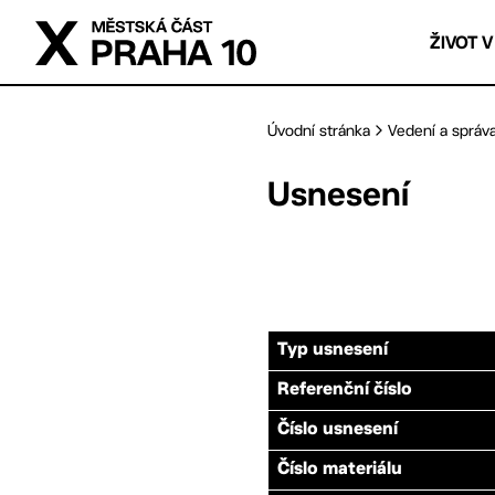
Přejít na hlavní obsah
ŽIVOT V
Úvodní stránka
Vedení a správ
Usnesení
Typ usnesení
Referenční číslo
Číslo usnesení
Číslo materiálu