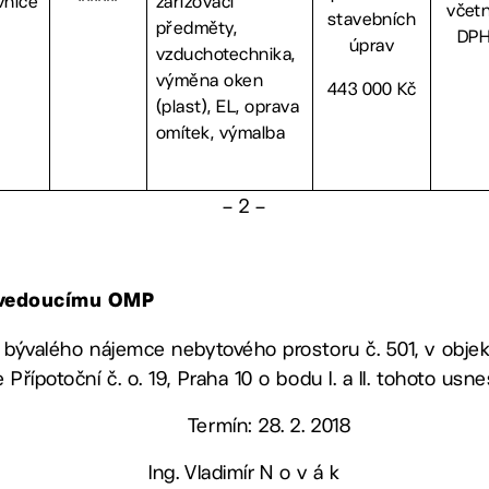
vnice
*****
zařizovací
včet
stavebních
předměty,
DP
úprav
vzduchotechnika,
výměna oken
443 000 Kč
(plast), EL, oprava
omítek, výmalba
– 2 –
, vedoucímu OMP
at bývalého nájemce nebytového prostoru č. 501, v objektu
e Přípotoční č. o. 19, Praha 10 o bodu I. a II. tohoto usn
Termín: 28. 2. 2018
Ing. Vladimír N o v á k