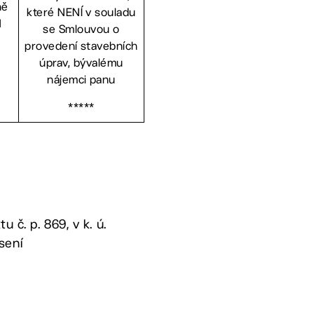
ně
které NENÍ v souladu
H
se Smlouvou o
provedení stavebních
úprav, bývalému
nájemci panu
*****
 č. p. 869, v k. ú.
esení