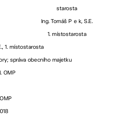
starosta
Ing. Tomáš P e k, S.E.
1. místostarosta
E., 1. místostarosta
ory; správa obecního majetku
ed. OMP
. OMP
2018