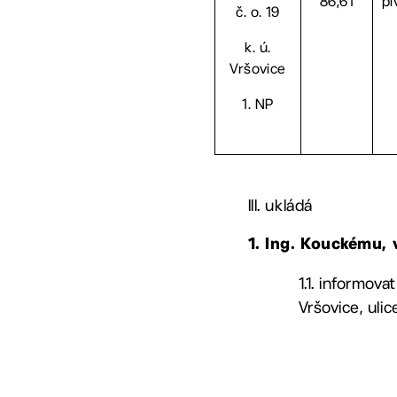
86,61
pi
č. o. 19
k. ú.
Vršovice
1. NP
III. ukládá
1. Ing. Kouckému
1.1. informov
Vršovice, ulic