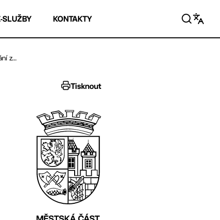
E-SLUŽBY
KONTAKTY
í z...
Tisknout