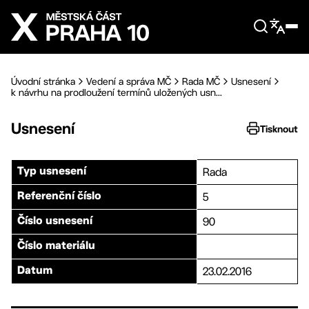
Přejít na hlavní obsah
Úvodní stránka
Vedení a správa MČ
Rada MČ
Usnesení
k návrhu na prodloužení termínů uložených usn...
Usnesení
Tisknout
Rada
Typ usnesení
5
Referenční číslo
90
Číslo usnesení
Číslo materiálu
23.02.2016
Datum