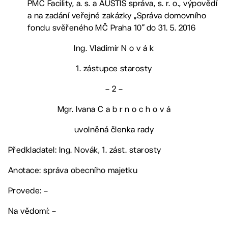
PMC Facility, a. s. a AUSTIS správa, s. r. o., výpovědí
a na zadání veřejné zakázky „Správa domovního
fondu svěřeného MČ Praha 10“ do 31. 5. 2016
Ing. Vladimír N o v á k
1. zástupce starosty
– 2 –
Mgr. Ivana C a b r n o c h o v á
uvolněná členka rady
Předkladatel: Ing. Novák, 1. zást. starosty
Anotace: správa obecního majetku
Provede: –
Na vědomí: –