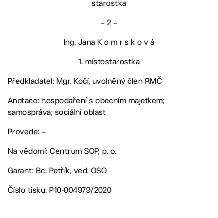
starostka
– 2 –
Ing. Jana K o m r s k o v á
1. místostarostka
Předkladatel: Mgr. Kočí, uvolněný člen RMČ
Anotace: hospodaření s obecním majetkem;
samospráva; sociální oblast
Provede: –
Na vědomí: Centrum SOP, p. o.
Garant: Bc. Petřík, ved. OSO
Číslo tisku: P10-004979/2020