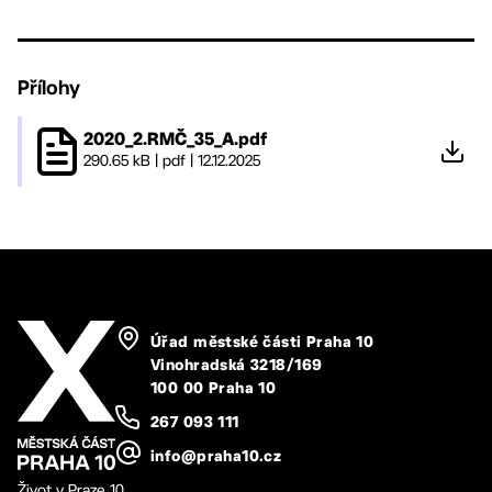
Přílohy
2020_2.RMČ_35_A.pdf
290.65 kB
|
pdf
|
12.12.2025
Úřad městské části Praha 10
Vinohradská 3218/169
100 00 Praha 10
267 093 111
info@praha10.cz
Život v Praze 10