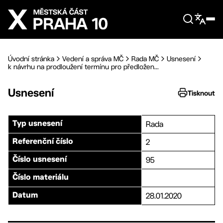
Přejít na hlavní obsah
Úvodní stránka
Vedení a správa MČ
Rada MČ
Usnesení
k návrhu na prodloužení termínu pro předložen...
Usnesení
Tisknout
Rada
Typ usnesení
2
Referenční číslo
95
Číslo usnesení
Číslo materiálu
28.01.2020
Datum