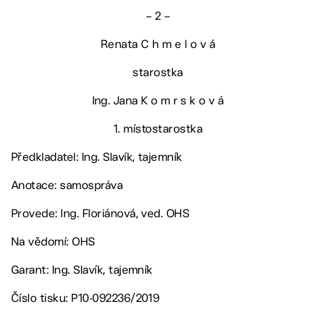
– 2 –
Renata C h m e l o v á
starostka
Ing. Jana K o m r s k o v á
1. místostarostka
Předkladatel: Ing. Slavík, tajemník
Anotace: samospráva
Provede: Ing. Floriánová, ved. OHS
Na vědomí: OHS
Garant: Ing. Slavík, tajemník
Číslo tisku: P10-092236/2019