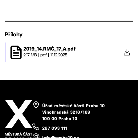
Přílohy
2019_14.RMČ_17_A.pdf
2.17 MB
|
pdf
|
11.12.2025
Úřad městské části Praha 10
Vinohradská 3218/169
100 00 Praha 10
267 093 111