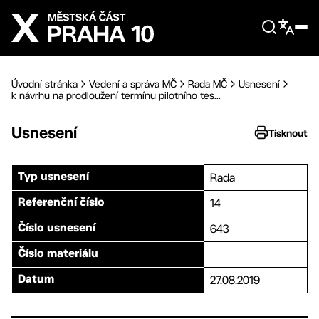
Přejít na hlavní obsah
Úvodní stránka
Vedení a správa MČ
Rada MČ
Usnesení
k návrhu na prodloužení termínu pilotního tes...
Usnesení
Tisknout
Rada
Typ usnesení
14
Referenční číslo
643
Číslo usnesení
Číslo materiálu
27.08.2019
Datum