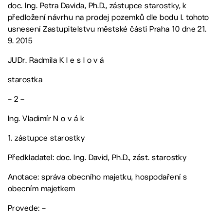
doc. Ing. Petra Davida, Ph.D., zástupce starostky, k
předložení návrhu na prodej pozemků dle bodu I. tohoto
usnesení Zastupitelstvu městské části Praha 10 dne 21.
9. 2015
JUDr. Radmila K l e s l o v á
starostka
– 2 –
Ing. Vladimír N o v á k
1. zástupce starostky
Předkladatel: doc. Ing. David, Ph.D., zást. starostky
Anotace: správa obecního majetku, hospodaření s
obecním majetkem
Provede: –