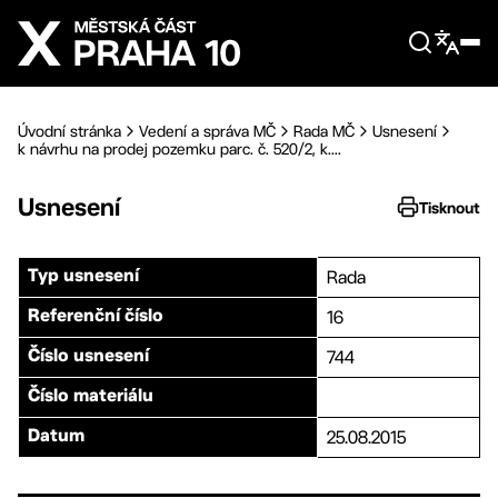
Přejít na hlavní obsah
Úvodní stránka
Vedení a správa MČ
Rada MČ
Usnesení
k návrhu na prodej pozemku parc. č. 520/2, k....
Usnesení
Tisknout
Rada
Typ usnesení
16
Referenční číslo
744
Číslo usnesení
Číslo materiálu
25.08.2015
Datum