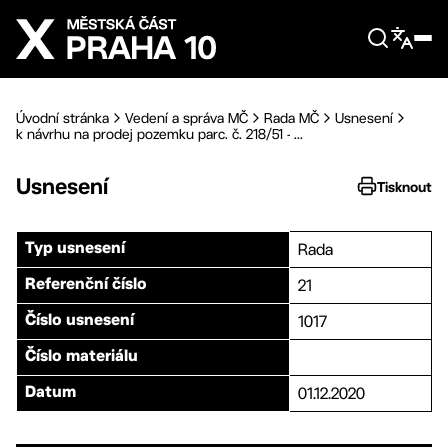
Přejít na hlavní obsah
Úvodní stránka
Vedení a správa MČ
Rada MČ
Usnesení
k návrhu na prodej pozemku parc. č. 218/51 - ...
Usnesení
Tisknout
Rada
Typ usnesení
21
Referenční číslo
1017
Číslo usnesení
Číslo materiálu
01.12.2020
Datum