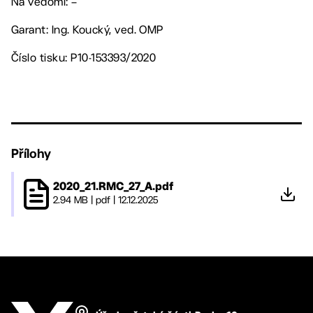
Na vědomí: –
Garant: Ing. Koucký, ved. OMP
Číslo tisku: P10-153393/2020
Přílohy
2020_21.RMC_27_A.pdf
2.94 MB
|
pdf
|
12.12.2025