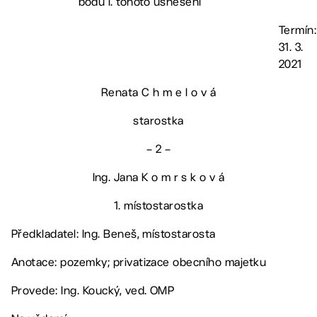
bodu I. tohoto usnesení
Termín:
31. 3.
2021
Renata C h m e l o v á
starostka
– 2 –
Ing. Jana K o m r s k o v á
1. místostarostka
Předkladatel: Ing. Beneš, místostarosta
Anotace: pozemky; privatizace obecního majetku
Provede: Ing. Koucký, ved. OMP