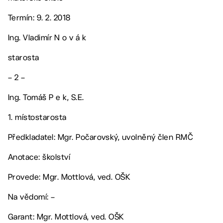
Termín: 9. 2. 2018
Ing. Vladimír N o v á k
starosta
– 2 –
Ing. Tomáš P e k, S.E.
1. místostarosta
Předkladatel: Mgr. Počarovský, uvolněný člen RMČ
Anotace: školství
Provede: Mgr. Mottlová, ved. OŠK
Na vědomí: –
Garant: Mgr. Mottlová, ved. OŠK