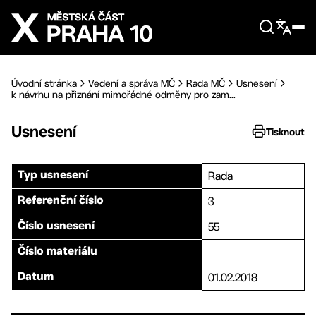
Přejít na hlavní obsah
Úvodní stránka
Vedení a správa MČ
Rada MČ
Usnesení
k návrhu na přiznání mimořádné odměny pro zam...
Usnesení
Tisknout
Rada
Typ usnesení
3
Referenční číslo
55
Číslo usnesení
Číslo materiálu
01.02.2018
Datum