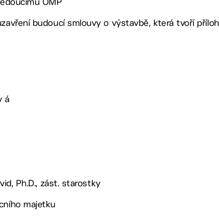
, vedoucímu OMP
uzavření budoucí smlouvy o výstavbě, která tvoří přílo
v á
vid, Ph.D., zást. starostky
ecního majetku