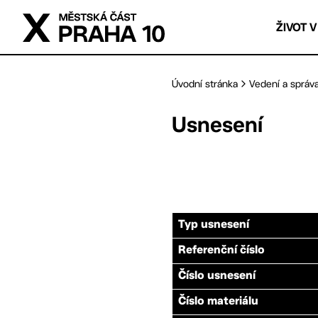
Přejít na hlavní obsah
ŽIVOT V
Úvodní stránka
Vedení a správ
Usnesení
Typ usnesení
Referenční číslo
Číslo usnesení
Číslo materiálu