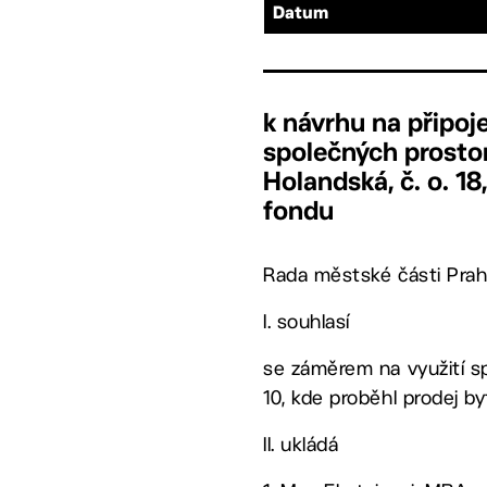
Datum
k návrhu na připoj
společných prostor 
Holandská, č. o. 18
fondu
Rada městské části Prah
I. souhlasí
se záměrem na využití spo
10, kde proběhl prodej by
II. ukládá