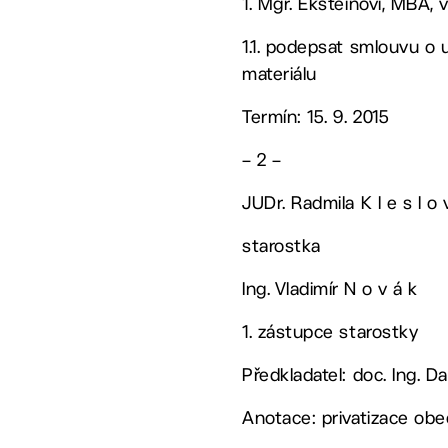
1. Mgr. Eksteinovi, MBA
1.1. podepsat smlouvu o 
materiálu
Termín: 15. 9. 2015
– 2 –
JUDr. Radmila K l e s l o 
starostka
Ing. Vladimír N o v á k
1. zástupce starostky
Předkladatel: doc. Ing. Da
Anotace: privatizace ob