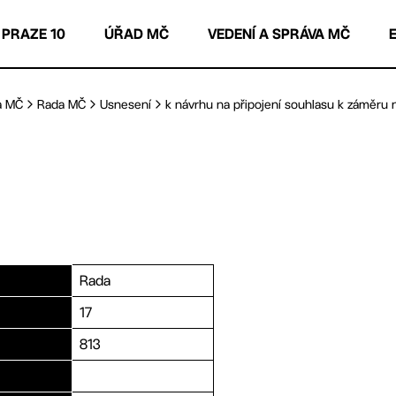
 PRAZE 10
ÚŘAD MČ
VEDENÍ A SPRÁVA MČ
a MČ
Rada MČ
Usnesení
k návrhu na připojení souhlasu k záměru na
Rada
17
813