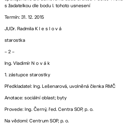
s žadatelkou dle bodu I. tohoto usnesení
Termín: 31. 12. 2015
JUDr. Radmila K l e s l o v á
starostka
– 2 –
Ing. Vladimír N o v á k
1. zástupce starostky
Předkladatel: Ing. Lešenarová, uvolněná členka RMČ
Anotace: sociální oblast; byty
Provede: Ing. Černý, řed. Centra SOP, p. o.
Na vědomí: Centrum SOP, p. o.