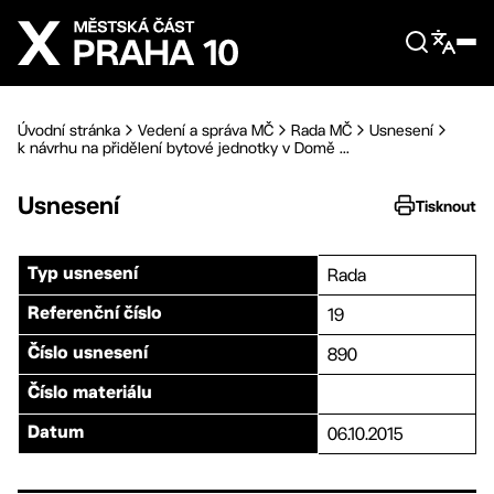
Přejít na hlavní obsah
Úvodní stránka
Vedení a správa MČ
Rada MČ
Usnesení
k návrhu na přidělení bytové jednotky v Domě ...
Usnesení
Tisknout
Rada
Typ usnesení
19
Referenční číslo
890
Číslo usnesení
Číslo materiálu
06.10.2015
Datum