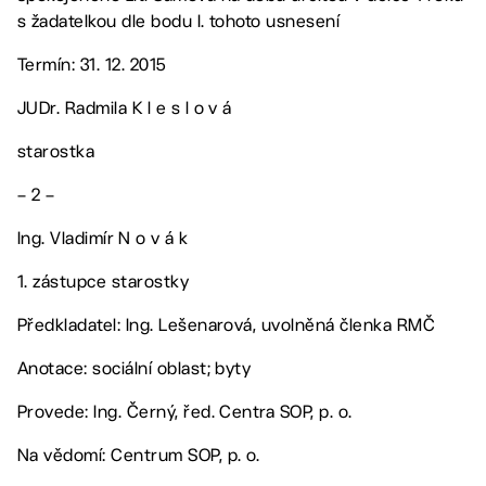
s žadatelkou dle bodu I. tohoto usnesení
Termín: 31. 12. 2015
JUDr. Radmila K l e s l o v á
starostka
– 2 –
Ing. Vladimír N o v á k
1. zástupce starostky
Předkladatel: Ing. Lešenarová, uvolněná členka RMČ
Anotace: sociální oblast; byty
Provede: Ing. Černý, řed. Centra SOP, p. o.
Na vědomí: Centrum SOP, p. o.