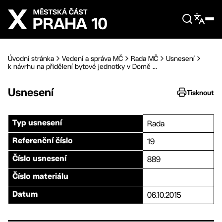
Přejít na hlavní obsah
Úvodní stránka
Vedení a správa MČ
Rada MČ
Usnesení
k návrhu na přidělení bytové jednotky v Domě ...
Usnesení
Tisknout
Rada
Typ usnesení
19
Referenční číslo
889
Číslo usnesení
Číslo materiálu
06.10.2015
Datum