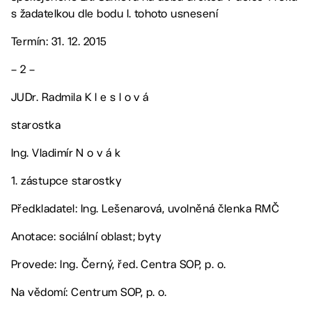
s žadatelkou dle bodu I. tohoto usnesení
Termín: 31. 12. 2015
– 2 –
JUDr. Radmila K l e s l o v á
starostka
Ing. Vladimír N o v á k
1. zástupce starostky
Předkladatel: Ing. Lešenarová, uvolněná členka RMČ
Anotace: sociální oblast; byty
Provede: Ing. Černý, řed. Centra SOP, p. o.
Na vědomí: Centrum SOP, p. o.