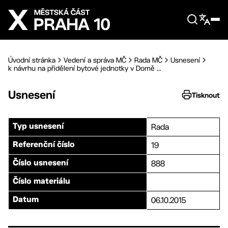
Přejít na hlavní obsah
Úvodní stránka
Vedení a správa MČ
Rada MČ
Usnesení
k návrhu na přidělení bytové jednotky v Domě ...
Usnesení
Tisknout
Rada
Typ usnesení
19
Referenční číslo
888
Číslo usnesení
Číslo materiálu
06.10.2015
Datum