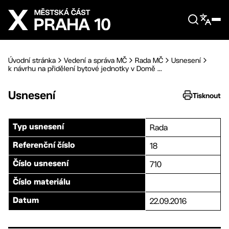
Přejít na hlavní obsah
Úvodní stránka
Vedení a správa MČ
Rada MČ
Usnesení
k návrhu na přidělení bytové jednotky v Domě ...
Usnesení
Tisknout
Rada
Typ usnesení
18
Referenční číslo
710
Číslo usnesení
Číslo materiálu
22.09.2016
Datum