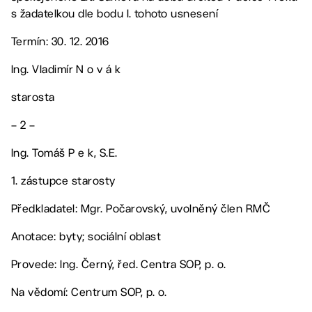
s žadatelkou dle bodu I. tohoto usnesení
Termín: 30. 12. 2016
Ing. Vladimír N o v á k
starosta
– 2 –
Ing. Tomáš P e k, S.E.
1. zástupce starosty
Předkladatel: Mgr. Počarovský, uvolněný člen RMČ
Anotace: byty; sociální oblast
Provede: Ing. Černý, řed. Centra SOP, p. o.
Na vědomí: Centrum SOP, p. o.