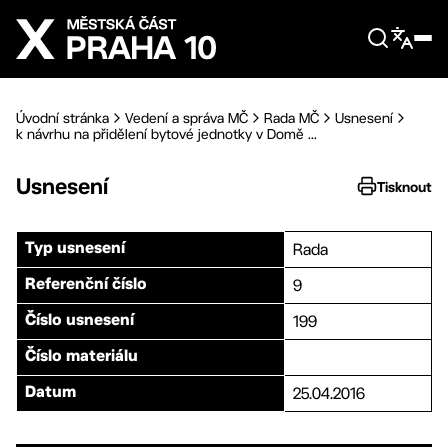
Přejít na hlavní obsah
Úvodní stránka
Vedení a správa MČ
Rada MČ
Usnesení
k návrhu na přidělení bytové jednotky v Domě ...
Usnesení
Tisknout
Rada
Typ usnesení
9
Referenční číslo
199
Číslo usnesení
Číslo materiálu
25.04.2016
Datum