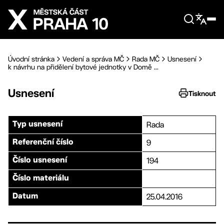
Přejít na hlavní obsah
Úvodní stránka
Vedení a správa MČ
Rada MČ
Usnesení
k návrhu na přidělení bytové jednotky v Domě ...
Usnesení
Tisknout
Rada
Typ usnesení
9
Referenční číslo
194
Číslo usnesení
Číslo materiálu
25.04.2016
Datum