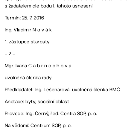
s žadatelem dle bodu I. tohoto usnesení
Termín: 25. 7. 2016
Ing. Vladimír N o v á k
1. zástupce starosty
– 2 –
Mgr. Ivana C a b r n o c h o v á
uvolněná členka rady
Předkladatel: Ing. Lešenarová, uvolněná členka RMČ
Anotace: byty; sociální oblast
Provede: Ing. Černý, řed. Centra SOP, p. o.
Na vědomí: Centrum SOP, p. o.