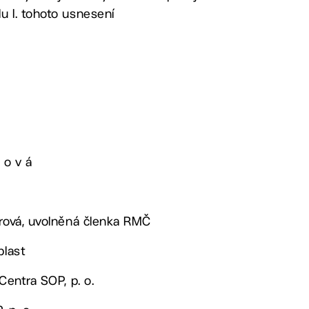
u I. tohoto usnesení
 o v á
arová, uvolněná členka RMČ
blast
 Centra SOP, p. o.