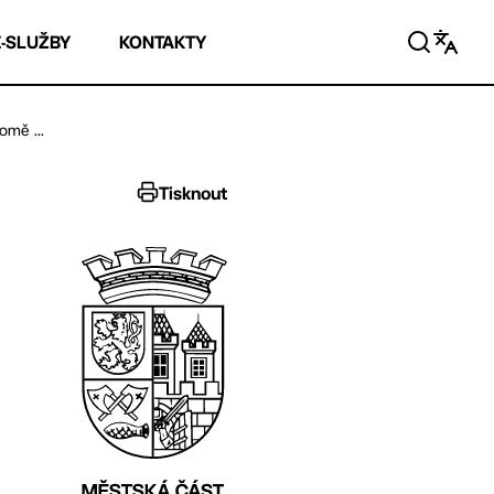
E-SLUŽBY
KONTAKTY
omě ...
Tisknout