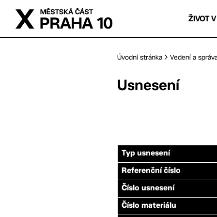
Přejít na hlavní obsah
ŽIVOT V
Úvodní stránka
Vedení a správ
Usnesení
Typ usnesení
Referenční číslo
Číslo usnesení
Číslo materiálu