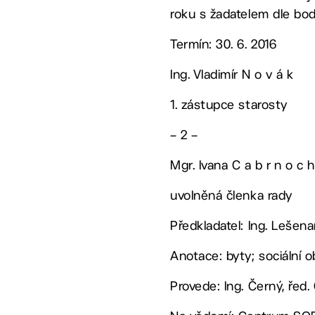
roku s žadatelem dle bod
Termín: 30. 6. 2016
Ing. Vladimír N o v á k
1. zástupce starosty
– 2 –
Mgr. Ivana C a b r n o c h
uvolněná členka rady
Předkladatel: Ing. Lešen
Anotace: byty; sociální o
Provede: Ing. Černý, řed.