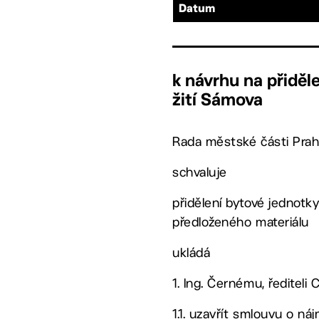
Datum
k návrhu na přidě
žití Sámova
Rada městské části Prah
schvaluje
přidělení bytové jednotky
předloženého materiálu
ukládá
1. Ing. Černému, řediteli
1.1. uzavřít smlouvu o n