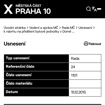
Přejít na hlavní obsah
Úvodní stránka
Vedení a správa MČ
Rada MČ
Usnesení
k návrhu na přidělení bytové jednotky v Domě ...
Usnesení
Tisknout
Rada
Typ usnesení
24
Referenční číslo
1101
Číslo usnesení
Číslo materiálu
15.12.2015
Datum