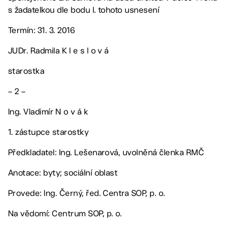
s žadatelkou dle bodu I. tohoto usnesení
Termín: 31. 3. 2016
JUDr. Radmila K l e s l o v á
starostka
– 2 –
Ing. Vladimír N o v á k
1. zástupce starostky
Předkladatel: Ing. Lešenarová, uvolněná členka RMČ
Anotace: byty; sociální oblast
Provede: Ing. Černý, řed. Centra SOP, p. o.
Na vědomí: Centrum SOP, p. o.