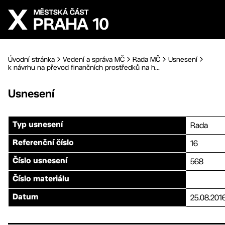
Přejít na hlavní obsah
Úvodní stránka
Vedení a správa MČ
Rada MČ
Usnesení
k návrhu na převod finančních prostředků na h...
Usnesení
Rada
Typ usnesení
16
Referenční číslo
568
Číslo usnesení
Číslo materiálu
25.08.201
Datum