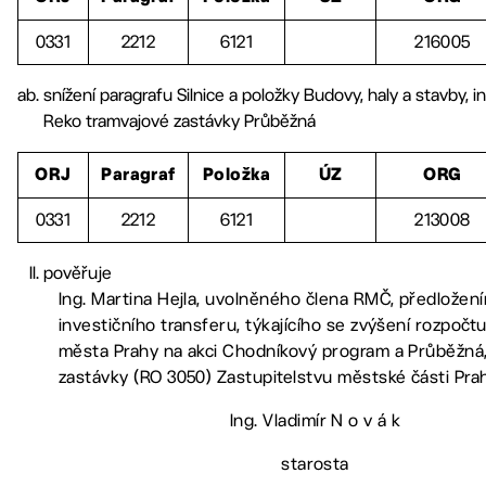
0331
2212
6121
216005
snížení paragrafu Silnice a položky Budovy, haly a stavby, i
Reko tramvajové zastávky Průběžná
ORJ
Paragraf
Položka
ÚZ
ORG
0331
2212
6121
213008
pověřuje
Ing. Martina Hejla, uvolněného člena RMČ, předložen
investičního transferu, týkajícího se zvýšení rozpočt
města Prahy na akci Chodníkový program a Průběžná
zastávky (RO 3050) Zastupitelstvu městské části Pra
Ing. Vladimír N o v á k
starosta