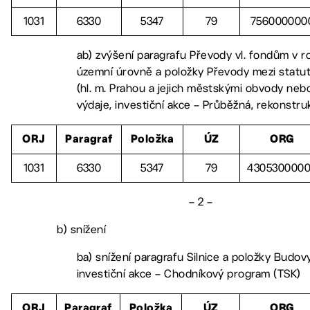
1031
6330
5347
79
756000000
ab) zvýšení paragrafu Převody vl. fondům v 
územní úrovně a položky Převody mezi statu
(hl. m. Prahou a jejich městskými obvody neb
výdaje, investiční akce – Průběžná, rekonstr
ORJ
Paragraf
Položka
ÚZ
ORG
1031
6330
5347
79
430530000
– 2 –
b) snížení
ba) snížení paragrafu Silnice a položky Budovy
investiční akce – Chodníkový program (TSK)
ORJ
Paragraf
Položka
ÚZ
ORG