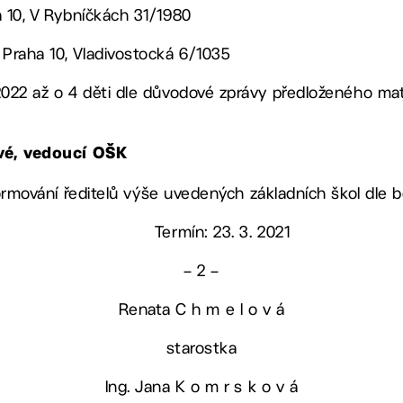
a 10, V Rybníčkách 31/1980
 Praha 10, Vladivostocká 6/1035
2022 až o 4 děti dle důvodové zprávy předloženého mat
ové, vedoucí OŠK
 informování ředitelů výše uvedených základních škol dle 
Termín: 23. 3. 2021
– 2 –
Renata C h m e l o v á
starostka
Ing. Jana K o m r s k o v á