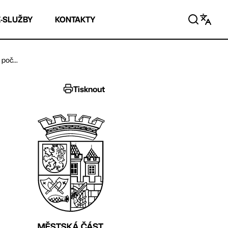
E-SLUŽBY
KONTAKTY
poč...
Tisknout