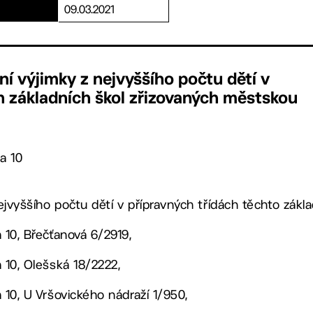
09.03.2021
ní výjimky z nejvyššího počtu dětí v
h základních škol zřizovaných městskou
a 10
ejvyššího počtu dětí v přípravných třídách těchto zákla
a 10, Břečťanová 6/2919,
a 10, Olešská 18/2222,
a 10, U Vršovického nádraží 1/950,