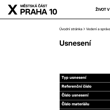
Přejít na hlavní obsah
ŽIVOT V
Úvodní stránka
Vedení a správ
Usnesení
Typ usnesení
Referenční číslo
Číslo usnesení
Číslo materiálu