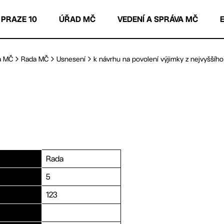
 PRAZE 10
ÚŘAD MČ
VEDENÍ A SPRÁVA MČ
a MČ
Rada MČ
Usnesení
k návrhu na povolení výjimky z nejvyššího 
Rada
5
123