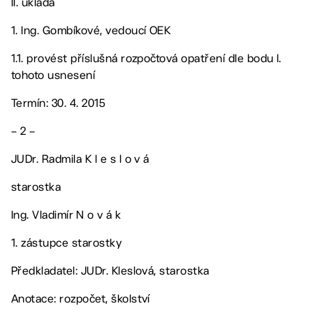
II. ukládá
1. Ing. Gombíkové, vedoucí OEK
1.1. provést příslušná rozpočtová opatření dle bodu I.
tohoto usnesení
Termín: 30. 4. 2015
– 2 –
JUDr. Radmila K l e s l o v á
starostka
Ing. Vladimír N o v á k
1. zástupce starostky
Předkladatel: JUDr. Kleslová, starostka
Anotace: rozpočet, školství