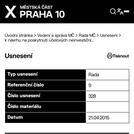
Přejít na hlavní obsah
Úvodní stránka
Vedení a správa MČ
Rada MČ
Usnesení
k návrhu na poskytnutí účelových neinvestiční...
Usnesení
Tisknout
Rada
Typ usnesení
9
Referenční číslo
328
Číslo usnesení
Číslo materiálu
21.04.2015
Datum