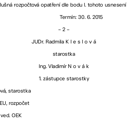
íslušná rozpočtová opatření dle bodu I. tohoto usnesení
Termín: 30. 6. 2015
– 2 –
JUDr. Radmila K l e s l o v á
starostka
Ing. Vladimír N o v á k
1. zástupce starostky
ová, starostka
 EU, rozpočet
 ved. OEK