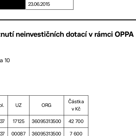
23.06.2015
nutí neinvestičních dotací v rámci OPPA
a 10
Částka
ol.
UZ
ORG
v Kč
137
17125
36095313500
42 700
137
00087
36095313500
7 600