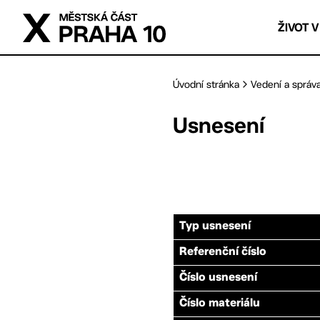
Přejít na hlavní obsah
ŽIVOT V
Úvodní stránka
Vedení a správ
Usnesení
Typ usnesení
Referenční číslo
Číslo usnesení
Číslo materiálu