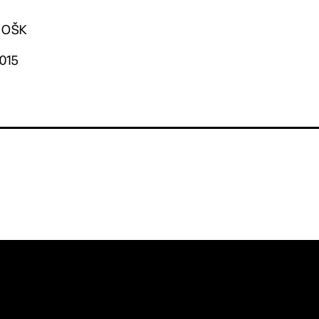
. OŠK
2015