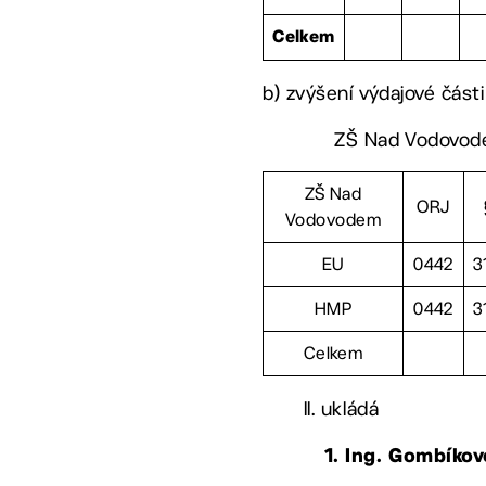
Celkem
b) zvýšení výdajové části
ZŠ Nad Vodovode
ZŠ Nad
ORJ
Vodovodem
EU
0442
3
HMP
0442
3
Celkem
II. ukládá
1. Ing. Gombíko