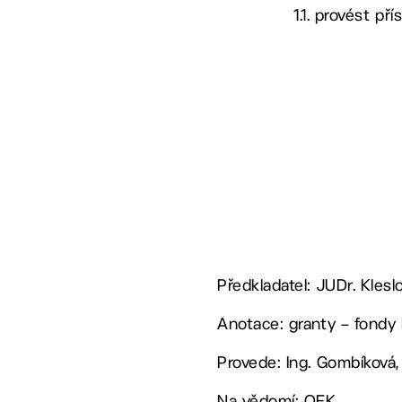
1.1. provést př
Předkladatel: JUDr. Klesl
Anotace: granty – fondy
Provede: Ing. Gombíková,
Na vědomí: OEK