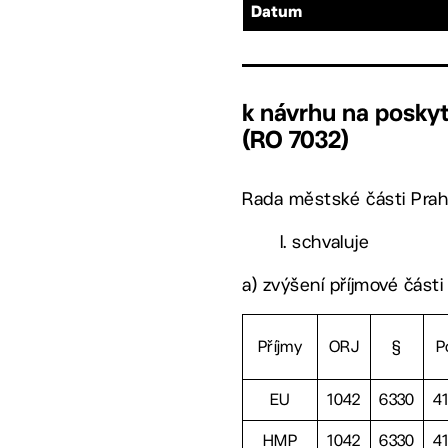
Datum
k návrhu na poskyt
(RO 7032)
Rada městské části Prah
I. schvaluje
a) zvýšení příjmové části
Příjmy
ORJ
§
P
EU
1042
6330
4
HMP
1042
6330
4