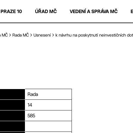
 PRAZE 10
ÚŘAD MČ
VEDENÍ A SPRÁVA MČ
a MČ
Rada MČ
Usnesení
k návrhu na poskytnutí neinvestičních dota
Rada
14
585