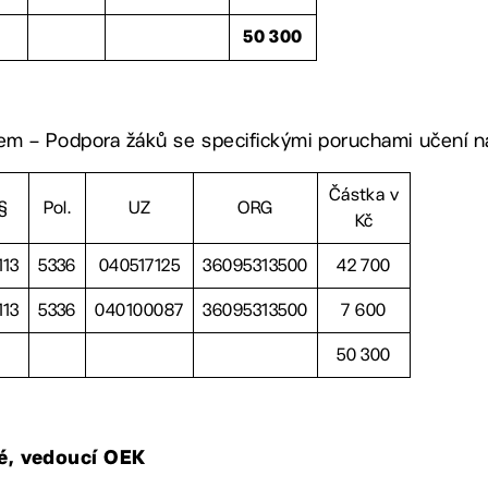
50 300
m – Podpora žáků se specifickými poruchami učení na
Částka v
§
Pol.
UZ
ORG
Kč
113
5336
040517125
36095313500
42 700
113
5336
040100087
36095313500
7 600
50 300
vé, vedoucí OEK