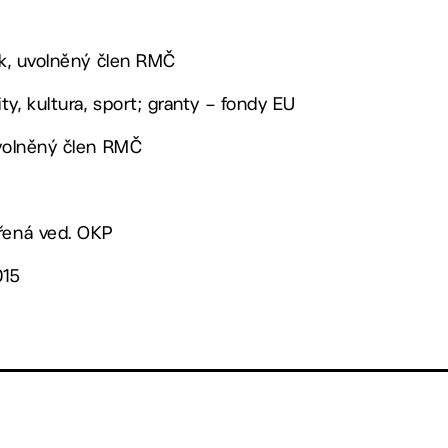
lík, uvolněný člen RMČ
y, kultura, sport; granty – fondy EU
uvolněný člen RMČ
ěřená ved. OKP
015