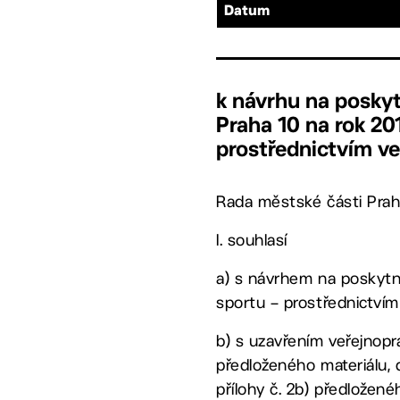
Datum
k návrhu na posky
Praha 10 na rok 201
prostřednictvím v
Rada městské části Prah
I. souhlasí
a) s návrhem na poskytnu
sportu – prostřednictvím
b) s uzavřením veřejnopr
předloženého materiálu, 
přílohy č. 2b) předložen