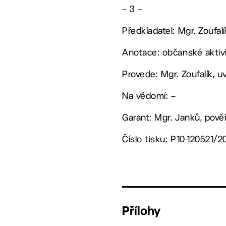
– 3 –
Předkladatel: Mgr. Zoufa
Anotace: občanské aktivit
Provede: Mgr. Zoufalík, 
Na vědomí: –
Garant: Mgr. Janků, pov
Číslo tisku: P10-120521/2
Přílohy