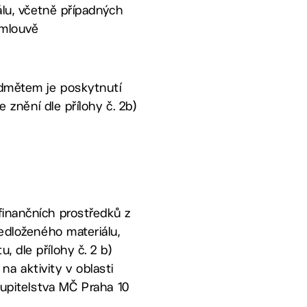
álu, včetně případných
smlouvě
ředmětem je poskytnutí
e znění dle přílohy č. 2b)
finančních prostředků z
ředloženého materiálu,
 dle přílohy č. 2 b)
a aktivity v oblasti
stupitelstva MČ Praha 10