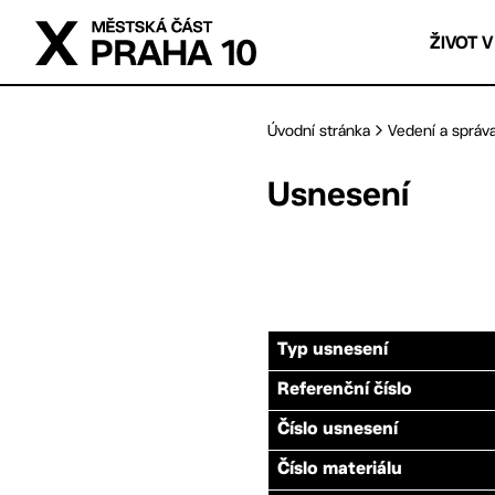
Přejít na hlavní obsah
ŽIVOT V
Úvodní stránka
Vedení a správ
Usnesení
Typ usnesení
Referenční číslo
Číslo usnesení
Číslo materiálu