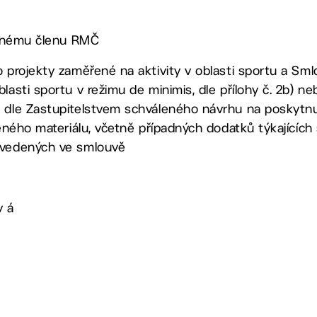
lněnému členu RMČ
o projekty zaměřené na aktivity v oblasti sportu a Sml
lasti sportu v režimu de minimis, dle přílohy č. 2b) neb
a dle Zastupitelstvem schváleného návrhu na poskytnu
ženého materiálu, včetně případných dodatků týkajících 
uvedených ve smlouvě
v á