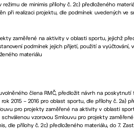
 v režimu de minimis přílohy č. 2c) předloženého materi
ěn při realizaci projektu, dle podmínek uvedených ve 
ekty zaměřené na aktivity v oblasti sportu, jejichž p
anovení podmínek jejich přijetí, použití a vyúčtování, v
loženého materiálu
 uvolněného člena RMČ, předložit návrh na poskytnutí 
ok 2015 – 2016 pro oblast sportu, dle přílohy č. 2a) p
uvu pro projekty zaměřené na aktivity v oblasti sportu,
 schválenou vzorovou Smlouvu pro projekty zaměřené n
s, dle přílohy č. 2c) předloženého materiálu, do 7. Za