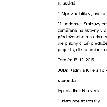
III. ukládá
1. Mgr. Zoufalíkovi, uvo
1.1. podepsat Smlouvy pr
zaměřené na aktivity v ob
předloženého materiálu 
dle přílohy č. 2a) předlo
projektu, dle podmínek 
Termín: 15. 12. 2015
JUDr. Radmila K l e s l o 
starostka
Ing. Vladimír N o v á k
1. zástupce starostky