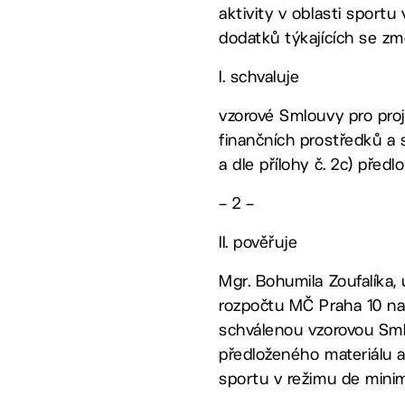
aktivity v oblasti sportu
dodatků týkajících se zm
I. schvaluje
vzorové Smlouvy pro proj
finančních prostředků a st
a dle přílohy č. 2c) před
– 2 –
II. pověřuje
Mgr. Bohumila Zoufalíka,
rozpočtu MČ Praha 10 na r
schválenou vzorovou Smlo
předloženého materiálu a
sportu v režimu de minimi