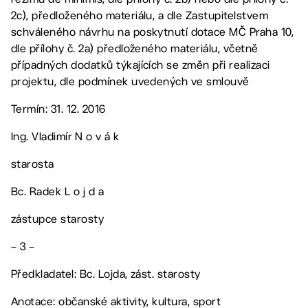
2c), předloženého materiálu, a dle Zastupitelstvem
schváleného návrhu na poskytnutí dotace MČ Praha 10,
dle přílohy č. 2a) předloženého materiálu, včetně
případných dodatků týkajících se změn při realizaci
projektu, dle podmínek uvedených ve smlouvě
Termín: 31. 12. 2016
Ing. Vladimír N o v á k
starosta
Bc. Radek L o j d a
zástupce starosty
– 3 –
Předkladatel: Bc. Lojda, zást. starosty
Anotace: občanské aktivity, kultura, sport