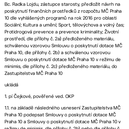
Bc. Radka Lojdu, zástupce starosty, předložit návrh na
poskytnutí finančních prostředků z rozpočtu MČ Praha
10 dle vyhlášených programů na rok 2016 pro oblasti
Sociální; Kultura a umění; Sport, tělovýchova a volný čas;
Protidrogová prevence a prevence kriminality; Životní
prostředí, dle přílohy č. 2a) předloženého materiálu,
schválenou vzorovou Smlouvu o poskytnutí dotace MČ
Praha 10, dle přílohy č. 2b) a schválenou vzorovou
Smlouvu o poskytnutí dotace MČ Praha 10 v režimu de
minimis, dle přílohy č. 2c) předloženého materiálu, do
Zastupitelstva MČ Praha 10
ukládá
1. pí Čejkové, pověřené ved. OKP
1.1. na základě následného usnesení Zastupitelstva MČ
Praha 10 podepsat Smlouvy o poskytnutí dotace MČ
Praha 10 a Smlouvy o poskytnutí dotace MČ Praha 10 v
režimu de minimis, dle přílohy č. 2b) nebo dle přílohy č.