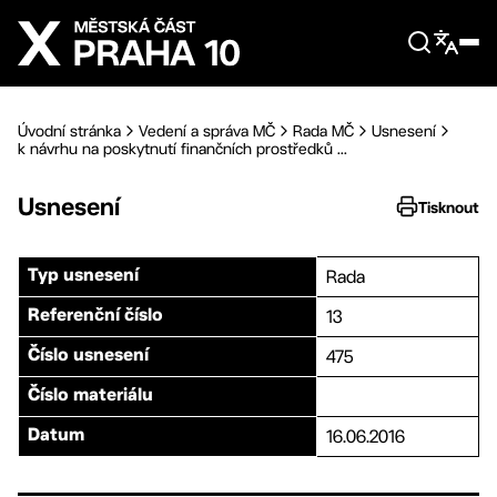
Přejít na hlavní obsah
Úvodní stránka
Vedení a správa MČ
Rada MČ
Usnesení
k návrhu na poskytnutí finančních prostředků ...
Usnesení
Tisknout
Rada
Typ usnesení
13
Referenční číslo
475
Číslo usnesení
Číslo materiálu
16.06.2016
Datum