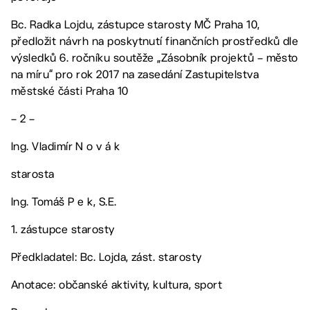
Bc. Radka Lojdu, zástupce starosty MČ Praha 10,
předložit návrh na poskytnutí finančních prostředků dle
výsledků 6. ročníku soutěže „Zásobník projektů – město
na míru“ pro rok 2017 na zasedání Zastupitelstva
městské části Praha 10
– 2 –
Ing. Vladimír N o v á k
starosta
Ing. Tomáš P e k, S.E.
1. zástupce starosty
Předkladatel: Bc. Lojda, zást. starosty
Anotace: občanské aktivity, kultura, sport