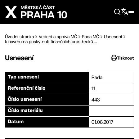
Přejít na hlavní obsah
Úvodní stránka
Vedení a správa MČ
Rada MČ
Usnesení
k návrhu na poskytnutí finančních prostředků ...
Usnesení
Tisknout
Rada
Typ usnesení
11
Referenční číslo
443
Číslo usnesení
Číslo materiálu
01.06.2017
Datum