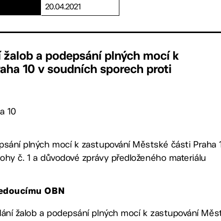
20.04.2021
 žalob a podepsání plných mocí k
aha 10 v soudních sporech proti
a 10
psání plných mocí k zastupování Městské části Praha 
lohy č. 1 a důvodové zprávy předloženého materiálu
, vedoucímu OBN
 podání žalob a podepsání plných mocí k zastupování Měs