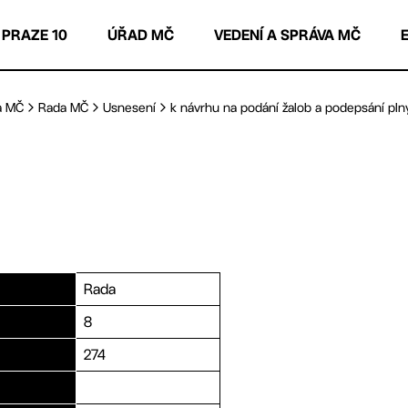
 PRAZE 10
ÚŘAD MČ
VEDENÍ A SPRÁVA MČ
a MČ
Rada MČ
Usnesení
k návrhu na podání žalob a podepsání plný
Rada
8
274