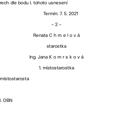
rech dle bodu I. tohoto usnesení
Termín: 7. 5. 2021
– 2 –
Renata C h m e l o v á
starostka
Ing. Jana K o m r s k o v á
1. místostarostka
 místostarosta
ed. OBN