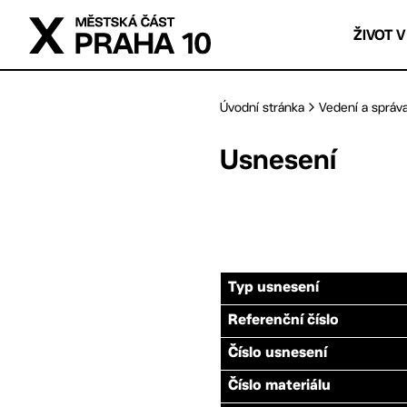
Přejít na hlavní obsah
ŽIVOT V
Úvodní stránka
Vedení a správ
Usnesení
Typ usnesení
Referenční číslo
Číslo usnesení
Číslo materiálu