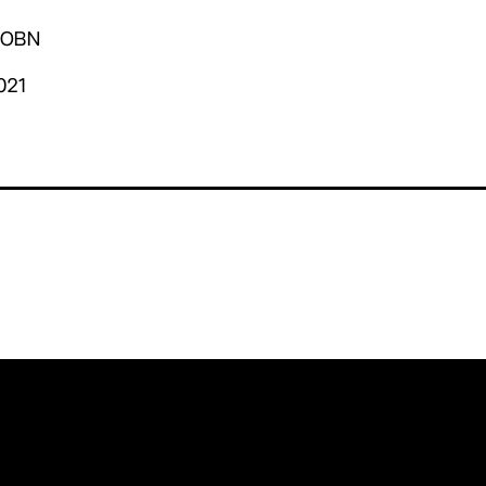
. OBN
021