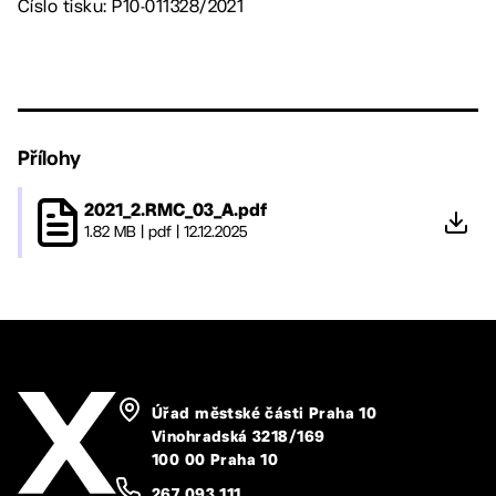
Číslo tisku: P10-011328/2021
Přílohy
2021_2.RMC_03_A.pdf
1.82 MB
|
pdf
|
12.12.2025
Úřad městské části Praha 10
Vinohradská 3218/169
100 00 Praha 10
267 093 111