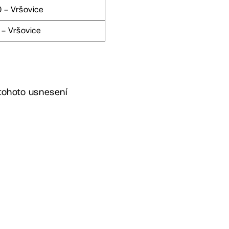
0 – Vršovice
 – Vršovice
 tohoto usnesení