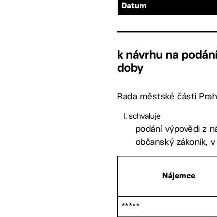
Datum
k návrhu na podán
doby
Rada městské části Prah
schvaluje
podání výpovědi z ná
občanský zákoník, v
Nájemce
*****