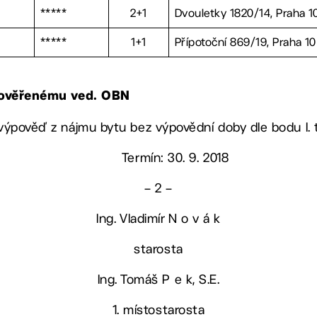
*****
2+1
Dvouletky 1820/14, Praha 1
*****
1+1
Přípotoční 869/19, Praha 10
 pověřenému ved. OBN
 výpověď z nájmu bytu bez výpovědní doby dle bodu I.
Termín: 30. 9. 2018
– 2 –
Ing. Vladimír N o v á k
starosta
Ing. Tomáš P e k, S.E.
1. místostarosta