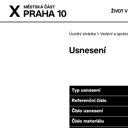
Přejít na hlavní obsah
ŽIVOT V
Úvodní stránka
Vedení a správ
Usnesení
Typ usnesení
Referenční číslo
Číslo usnesení
Číslo materiálu