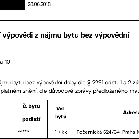
28.06.2018
í výpovědi z nájmu bytu bez výpovědní
a 10
jmu bytu bez výpovědní doby dle § 2291 odst. 1 a 2 zá
 platném znění, dle důvodové zprávy předloženého mat
Č. bytu
Vel.
Adres
bytu
podlaží
*****
1 + kk
Počernická 524/64, Praha 1