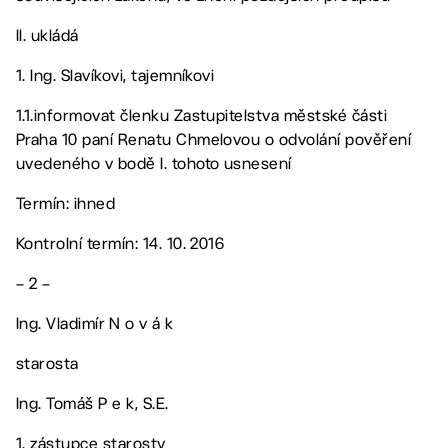
II. ukládá
1. Ing. Slavíkovi, tajemníkovi
1.1.informovat členku Zastupitelstva městské části
Praha 10 paní Renatu Chmelovou o odvolání pověření
uvedeného v bodě I. tohoto usnesení
Termín: ihned
Kontrolní termín: 14. 10. 2016
– 2 –
Ing. Vladimír N o v á k
starosta
Ing. Tomáš P e k, S.E.
1. zástupce starosty