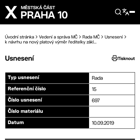
Přejít na hlavní obsah
Úvodní stránka
Vedení a správa MČ
Rada MČ
Usnesení
k návrhu na nový platový výměr ředitelky zákl...
Usnesení
Tisknout
Rada
Typ usnesení
15
Referenční číslo
697
Číslo usnesení
Číslo materiálu
10.09.2019
Datum