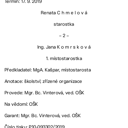
Termín: 17. 9. 2019
Renata C h m e l o v á
starostka
– 2 –
Ing. Jana K o m r s k o v á
1. místostarostka
Předkladatel: MgA. Kašpar, místostarosta
Anotace: školství; zřízené organizace
Provede: Mgr. Bc. Vinterová, ved. OŠK
Na vědomí: OŠK
Garant: Mgr. Bc. Vinterová, ved. OŠK
Číslo tisku: P10-093302/2019