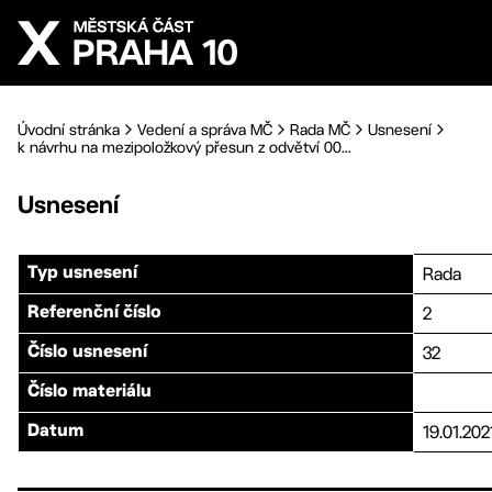
Přejít na hlavní obsah
Úvodní stránka
Vedení a správa MČ
Rada MČ
Usnesení
k návrhu na mezipoložkový přesun z odvětví 00...
Usnesení
Rada
Typ usnesení
2
Referenční číslo
32
Číslo usnesení
Číslo materiálu
19.01.202
Datum