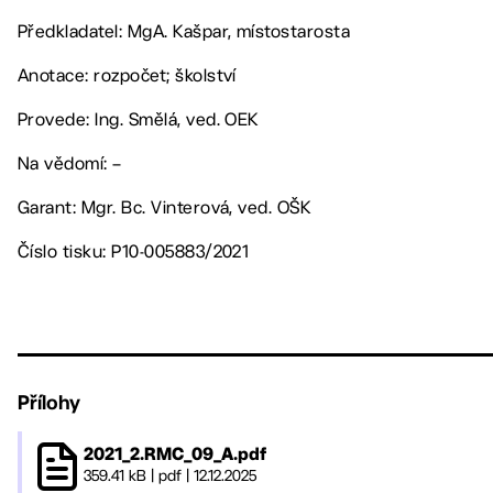
Předkladatel: MgA. Kašpar, místostarosta
Anotace: rozpočet; školství
Provede: Ing. Smělá, ved. OEK
Na vědomí: –
Garant: Mgr. Bc. Vinterová, ved. OŠK
Číslo tisku: P10-005883/2021
Přílohy
2021_2.RMC_09_A.pdf
359.41 kB
|
pdf
|
12.12.2025