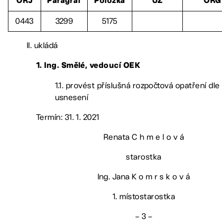
ORJ
Paragraf
Položka
ÚZ
ORG
0443
3299
5175
II. ukládá
1. Ing. Smělé, vedoucí OEK
1.1. provést příslušná rozpočtová opatření dle
usnesení
Termín: 31. 1. 2021
Renata C h m e l o v á
starostka
Ing. Jana K o m r s k o v á
1. místostarostka
– 3 –