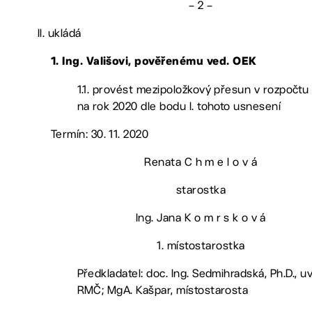
– 2 –
II. ukládá
1. Ing. Vališovi, pověřenému ved. OEK
1.1. provést mezipoložkový přesun v rozpočtu
na rok 2020 dle bodu I. tohoto usnesení
Termín: 30. 11. 2020
Renata C h m e l o v á
starostka
Ing. Jana K o m r s k o v á
1. místostarostka
Předkladatel: doc. Ing. Sedmihradská, Ph.D., 
RMČ; MgA. Kašpar, místostarosta