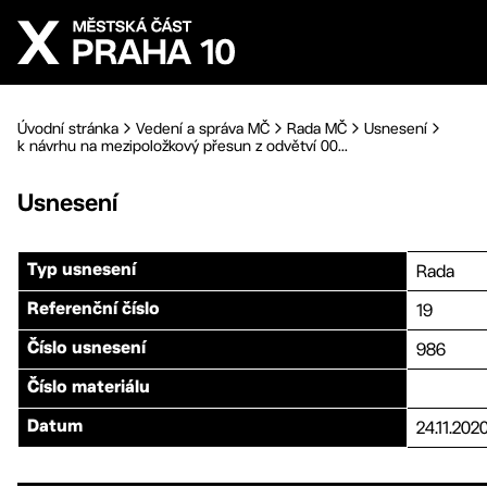
Přejít na hlavní obsah
Úvodní stránka
Vedení a správa MČ
Rada MČ
Usnesení
k návrhu na mezipoložkový přesun z odvětví 00...
Usnesení
Rada
Typ usnesení
19
Referenční číslo
986
Číslo usnesení
Číslo materiálu
24.11.202
Datum