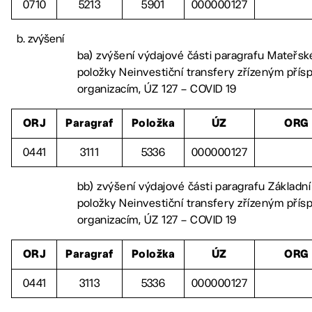
0710
5213
5901
000000127
zvýšení
ba) zvýšení výdajové části paragrafu Mateřské
položky Neinvestiční transfery zřízeným pří
organizacím, ÚZ 127 – COVID 19
ORJ
Paragraf
Položka
ÚZ
ORG
0441
3111
5336
000000127
bb) zvýšení výdajové části paragrafu Základní
položky Neinvestiční transfery zřízeným pří
organizacím, ÚZ 127 – COVID 19
ORJ
Paragraf
Položka
ÚZ
ORG
0441
3113
5336
000000127