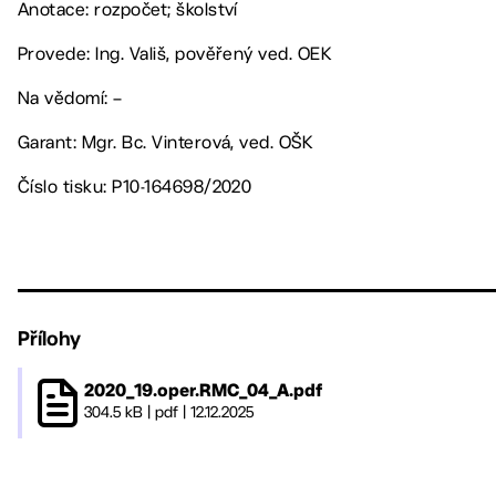
Anotace: rozpočet; školství
Provede: Ing. Vališ, pověřený ved. OEK
Na vědomí: –
Garant: Mgr. Bc. Vinterová, ved. OŠK
Číslo tisku: P10-164698/2020
Přílohy
2020_19.oper.RMC_04_A.pdf
304.5 kB
|
pdf
|
12.12.2025