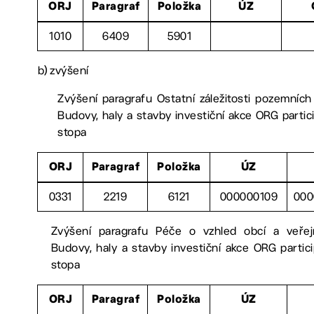
ORJ
Paragraf
Položka
ÚZ
1010
6409
5901
b)
zvýšení
Zvýšení paragrafu Ostatní záležitosti pozemních
Budovy, haly a stavby investiční akce ORG partic
stopa
ORJ
Paragraf
Položka
ÚZ
0331
2219
6121
000000109
000
Zvýšení paragrafu Péče o vzhled obcí a veře
Budovy, haly a stavby investiční akce ORG partic
stopa
ORJ
Paragraf
Položka
ÚZ