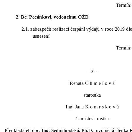
Termín:
2. Bc. Pecánkovi, vedoucímu OŽD
2.1.
zabezpečit realizaci čerpání výdajů v roce 2019 dle
usnesení
Termín:
– 3 –
Renata
C h m e l o v á
starostka
Ing. Jana
K o m r s k o v á
1. místostarostka
Předkladatel:
doc. Ing. Sedmihradská, Ph.D., uvolněná členk