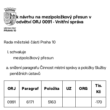
k návrhu na mezipoložkový přesun v
odvětví ORJ 0091 - Vnitřní správa
Rada městské části Praha 10
schvaluje
mezipoložkový přesun
snížení paragrafu Činnost místní správy a položky Služby
peněžních ústavů
Tis.
ORJ
Paragraf
Položka
UZ
ORG
Kč
0991
6171
5163
-170