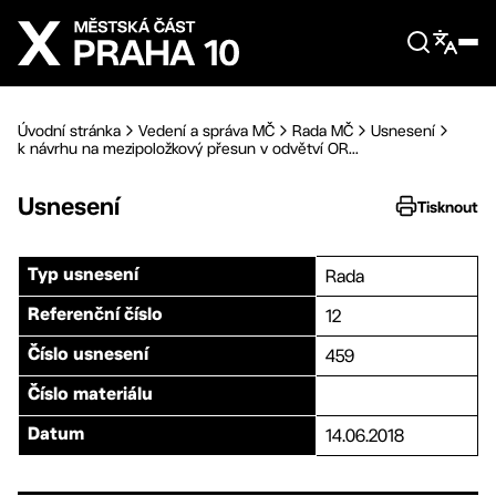
Přejít na hlavní obsah
Úvodní stránka
Vedení a správa MČ
Rada MČ
Usnesení
k návrhu na mezipoložkový přesun v odvětví OR...
Usnesení
Tisknout
Rada
Typ usnesení
12
Referenční číslo
459
Číslo usnesení
Číslo materiálu
14.06.2018
Datum