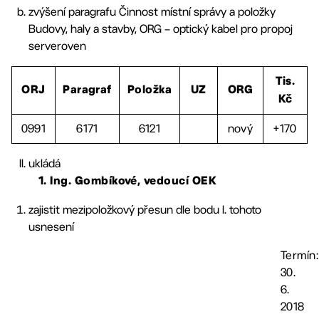
zvýšení paragrafu Činnost místní správy a položky
Budovy, haly a stavby, ORG – optický kabel pro propoj
serveroven
Tis.
ORJ
Paragraf
Položka
UZ
ORG
Kč
0991
6171
6121
nový
+170
ukládá
1. Ing. Gombíkové, vedoucí OEK
zajistit mezipoložkový přesun dle bodu I. tohoto
usnesení
Termín:
30.
6.
2018