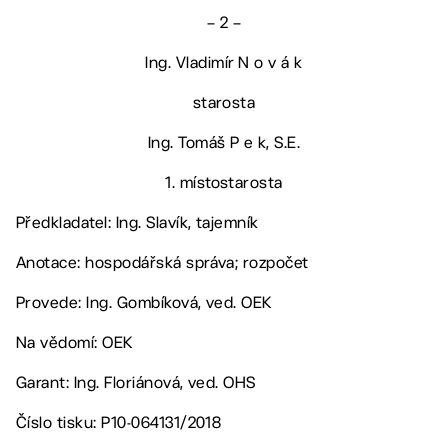
– 2 –
Ing. Vladimír N o v á k
starosta
Ing. Tomáš P e k, S.E.
1. místostarosta
Předkladatel: Ing. Slavík, tajemník
Anotace: hospodářská správa; rozpočet
Provede: Ing. Gombíková, ved. OEK
Na vědomí: OEK
Garant: Ing. Floriánová, ved. OHS
Číslo tisku: P10-064131/2018