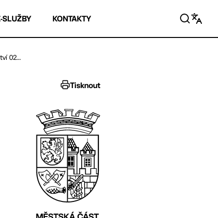
E-SLUŽBY
KONTAKTY
í 02...
Tisknout