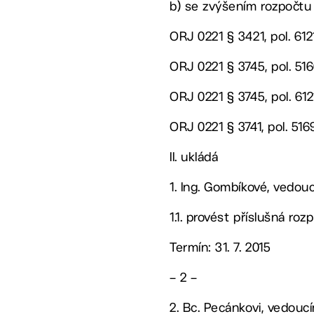
b) se zvýšením rozpočtu 
ORJ 0221 § 3421, pol. 612
ORJ 0221 § 3745, pol. 516
ORJ 0221 § 3745, pol. 61
ORJ 0221 § 3741, pol. 516
II. ukládá
1. Ing. Gombíkové, vedou
1.1. provést příslušná ro
Termín: 31. 7. 2015
– 2 –
2. Bc. Pecánkovi, vedou