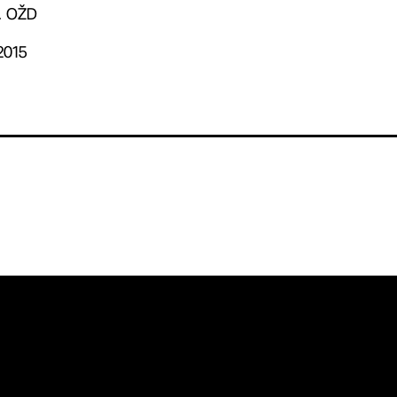
. OŽD
2015