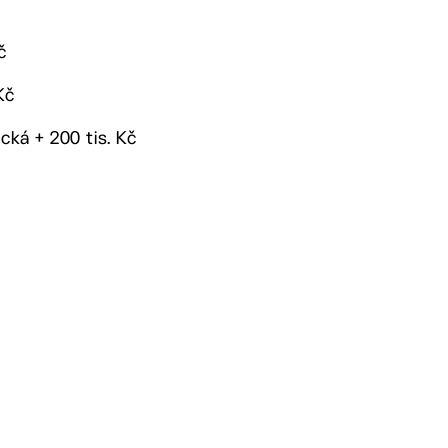
č
Kč
cká + 200 tis. Kč