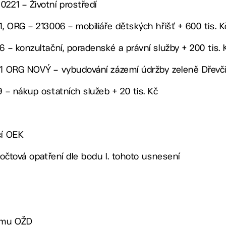
0221 – Životní prostředí
1, ORG – 213006 – mobiliáře dětských hřišť + 600 tis. K
6 – konzultační, poradenské a právní služby + 200 tis. 
21 ORG NOVÝ – vybudování zázemí údržby zeleně Dřevči
9 – nákup ostatních služeb + 20 tis. Kč
cí OEK
zpočtová opatření dle bodu I. tohoto usnesení
címu OŽD