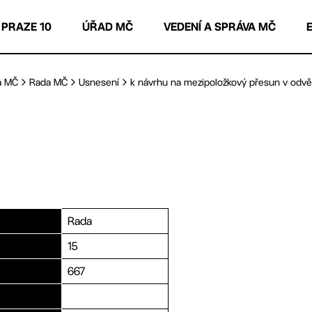
 PRAZE 10
ÚŘAD MČ
VEDENÍ A SPRÁVA MČ
a MČ
Rada MČ
Usnesení
k návrhu na mezipoložkový přesun v odvětv
Rada
15
667