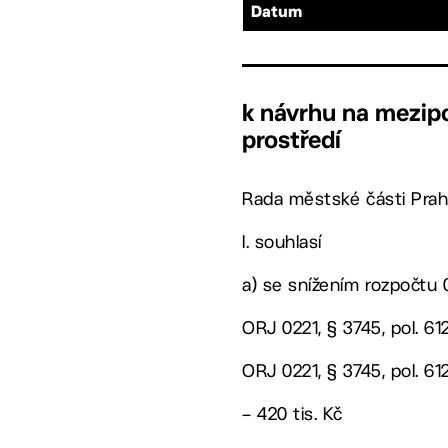
Datum
k návrhu na mezipo
prostředí
Rada městské části Prah
I. souhlasí
a) se snížením rozpočtu 0
ORJ 0221, § 3745, pol. 61
ORJ 0221, § 3745, pol. 6
– 420 tis. Kč