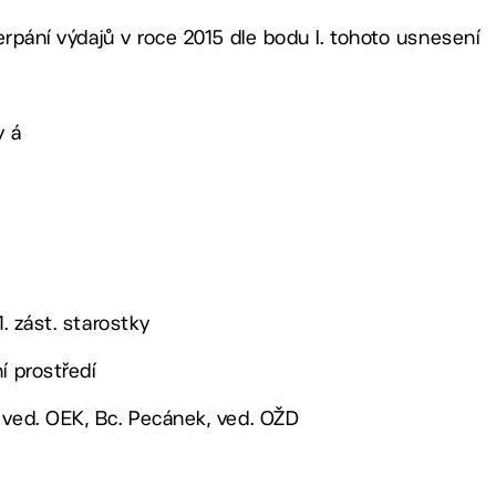
 čerpání výdajů v roce 2015 dle bodu I. tohoto usnesení
v á
1. zást. starostky
í prostředí
 ved. OEK, Bc. Pecánek, ved. OŽD