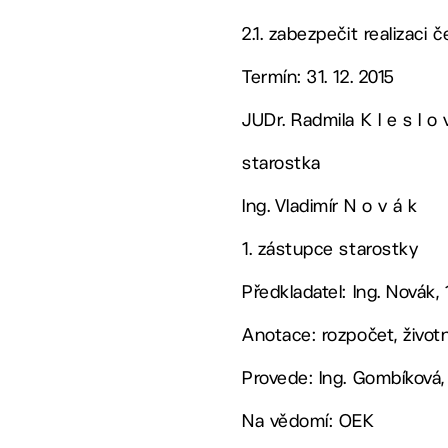
2.1. zabezpečit realizaci
Termín: 31. 12. 2015
JUDr. Radmila K l e s l o 
starostka
Ing. Vladimír N o v á k
1. zástupce starostky
Předkladatel: Ing. Novák, 
Anotace: rozpočet, životn
Provede: Ing. Gombíková,
Na vědomí: OEK