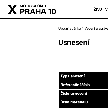
Přejít na hlavní obsah
ŽIVOT V
Úvodní stránka
Vedení a správ
Usnesení
Typ usnesení
Referenční číslo
Číslo usnesení
Číslo materiálu