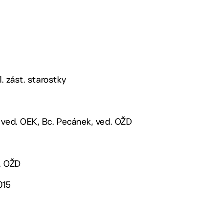
1. zást. starostky
 ved. OEK, Bc. Pecánek, ved. OŽD
. OŽD
015