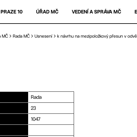
 PRAZE 10
ÚŘAD MČ
VEDENÍ A SPRÁVA MČ
a MČ
Rada MČ
Usnesení
k návrhu na mezipoložkový přesun v odvětv
Rada
23
1047