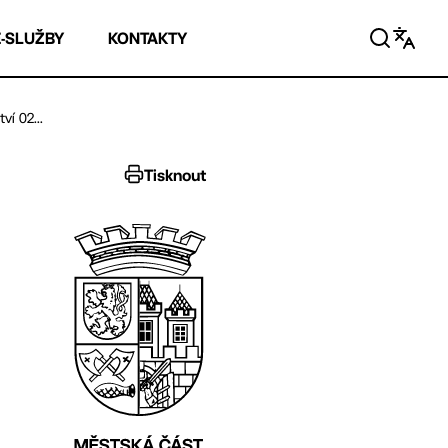
E-SLUŽBY
KONTAKTY
í 02...
Tisknout