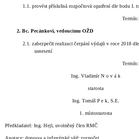
1.1.
provést příslušná rozpočtová opatření dle bodu I. 
Termín:
2. Bc. Pecánkovi, vedoucímu OŽD
2.1.
zabezpečit realizaci čerpání výdajů v roce 2018 dle
usnesení
Termín:
Ing. Vladimír
N o v á k
starosta
Ing. Tomáš
P e k, S.E.
1. místostarosta
Předkladatel:
Ing. Hejl, uvolněný člen RMČ
Anotace:
doprava a inženýrské sítě; rozpočet