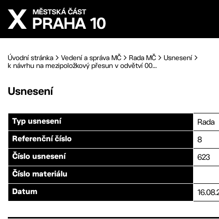
Přejít na hlavní obsah
Úvodní stránka
Vedení a správa MČ
Rada MČ
Usnesení
k návrhu na mezipoložkový přesun v odvětví 00...
Usnesení
Rada
Typ usnesení
8
Referenční číslo
623
Číslo usnesení
Číslo materiálu
16.08.
Datum