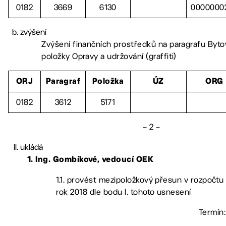
0182
3669
6130
0000000
zvýšení
Zvýšení finančních prostředků na paragrafu Byto
položky Opravy a udržování (graffiti)
ORJ
Paragraf
Položka
ÚZ
ORG
0182
3612
5171
– 2 –
ukládá
1. Ing. Gombíkové, vedoucí OEK
1.1. provést mezipoložkový přesun v rozpočtu
rok 2018 dle bodu I. tohoto usnesení
Termín: