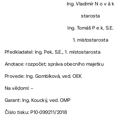
Ing. Vladimír N o v á k
starosta
Ing. Tomáš P e k, S.E.
1. místostarosta
Předkladatel: Ing. Pek, S.E., 1. místostarosta
Anotace: rozpočet; správa obecního majetku
Provede: Ing. Gombíková, ved. OEK
Na vědomí: –
Garant: Ing. Koucký, ved. OMP
Číslo tisku: P10-099211/2018