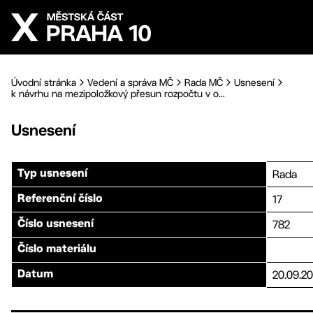
Přejít na hlavní obsah
Úvodní stránka
Vedení a správa MČ
Rada MČ
Usnesení
k návrhu na mezipoložkový přesun rozpočtu v o...
Usnesení
Rada
Typ usnesení
17
Referenční číslo
782
Číslo usnesení
Číslo materiálu
20.09.2
Datum