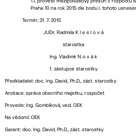
1.1. provést mezipoložkový přesun v rozpočtu
Praha 10 na rok 2015 dle bodu I. tohoto usnese
Termín: 31. 7. 2015
JUDr. Radmila K l e s l o v á
starostka
Ing. Vladimír N o v á k
1. zástupce starostky
Předkladatel: doc. Ing. David, Ph.D., zást. starostky
Anotace: správa obecního majetku, rozpočet
Provede: Ing. Gombíková, ved. OEK
Na vědomí: OEK
Garant: doc. Ing. David, Ph.D., zást. starostky