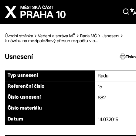
Přejít na hlavní obsah
Úvodní stránka
Vedení a správa MČ
Rada MČ
Usnesení
k návrhu na mezipoložkový přesun rozpočtu v o...
Usnesení
Tiskn
Rada
Typ usnesení
15
Referenční číslo
682
Číslo usnesení
Číslo materiálu
14.07.2015
Datum