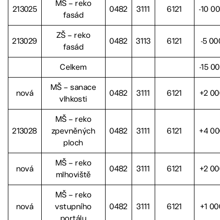
MŠ – reko
213025
0482
3111
6121
-10 0
fasád
ZŠ – reko
213029
0482
3113
6121
-5 00
fasád
Celkem
-15 0
MŠ – sanace
nová
0482
3111
6121
+2 0
vlhkosti
MŠ – reko
213028
zpevněných
0482
3111
6121
+4 0
ploch
MŠ – reko
nová
0482
3111
6121
+2 0
mlhoviště
MŠ – reko
nová
vstupního
0482
3111
6121
+1 00
portálu