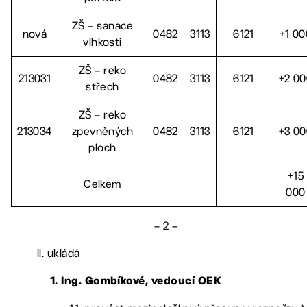
ZŠ – sanace
nová
0482
3113
6121
+1 00
vlhkosti
ZŠ – reko
213031
0482
3113
6121
+2 0
střech
ZŠ – reko
213034
zpevněných
0482
3113
6121
+3 0
ploch
+15
Celkem
000
– 2 –
II. ukládá
1. Ing. Gombíkové, vedoucí OEK