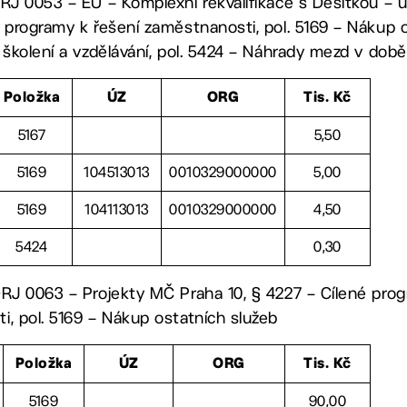
RJ 0053 – EU – Komplexní rekvalifikace s Desítkou – ú
 programy k řešení zaměstnanosti, pol. 5169 – Nákup os
 školení a vzdělávání, pol. 5424 – Náhrady mezd v dob
Položka
ÚZ
ORG
Tis. Kč
5167
5,50
5169
104513013
0010329000000
5,00
5169
104113013
0010329000000
4,50
5424
0,30
ORJ 0063 – Projekty MČ Praha 10, § 4227 – Cílené prog
, pol. 5169 – Nákup ostatních služeb
Položka
ÚZ
ORG
Tis. Kč
5169
90,00