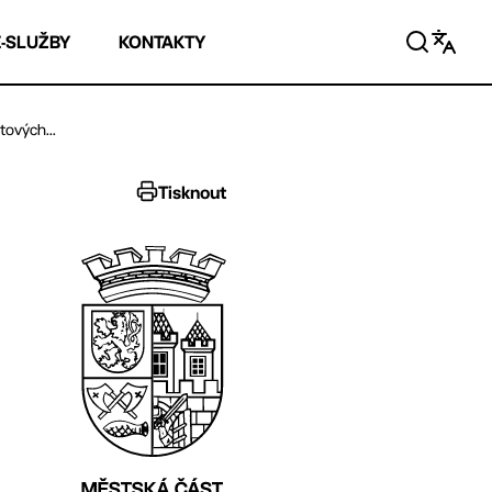
E-SLUŽBY
KONTAKTY
ových...
Tisknout