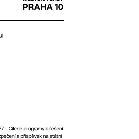
u
27 – Cílené programy k řešení
ezpečení a příspěvek na státní