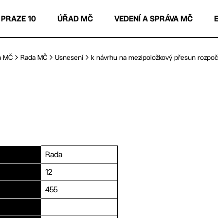
 PRAZE 10
ÚŘAD MČ
VEDENÍ A SPRÁVA MČ
a MČ
Rada MČ
Usnesení
k návrhu na mezipoložkový přesun rozpočt
Rada
12
455