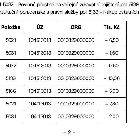
. 5032 – Povinné pojistné na veřejné zdravotní pojištění, pol. 513
nzultační, poradenské a právní služby, pol. 5169 – Nákup ostatníc
Položka
ÚZ
ORG
Tis. Kč
5021
104513013
0010329000000
– 6,50
5031
104513013
0010329000000
– 1,60
5032
104513013
0010329000000
– 0,60
5139
104513013
0010329000000
– 10,00
5166
104513013
0010329000000
– 5,00
5021
104113013
0010329000000
– 7,80
5031
104113013
0010329000000
– 2,00
– 2 –