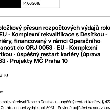
14.06.2018
oložkový přesun rozpočtových výdajů rok
EU - Komplexní rekvalifikace s Desítkou -
riéry, financovaný v rámci Operačního
nost do ORJ 0053 - EU - Komplexní
ítkou - úspěšný restart kariéry (úprava
63 - Projekty MČ Praha 10
a 10
un
mplexní rekvalifikace s Desítkou – úspěšný restart kariéry, § 42
 Ostatní osobní výdaje, pol. 5031 – Povinné pojištění na soc. zab