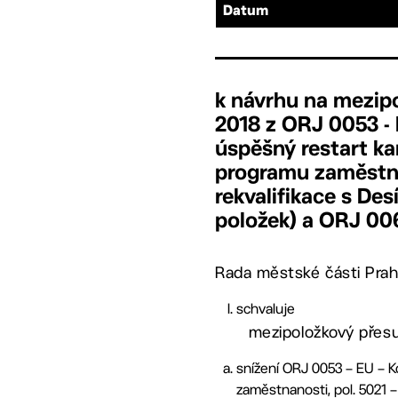
Datum
k návrhu na mezip
2018 z ORJ 0053 - 
úspěšný restart ka
programu zaměstna
rekvalifikace s Des
položek) a ORJ 00
Rada městské části Prah
schvaluje
mezipoložkový přes
snížení ORJ 0053 – EU – Ko
zaměstnanosti, pol. 5021 –