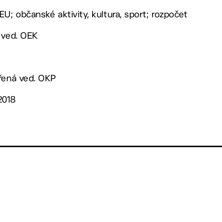
U; občanské aktivity, kultura, sport; rozpočet
 ved. OEK
ěřená ved. OKP
2018