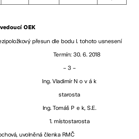
, vedoucí OEK
mezipoložkový přesun dle bodu I. tohoto usnesení
Termín: 30. 6. 2018
– 3 –
Ing. Vladimír N o v á k
starosta
Ing. Tomáš P e k, S.E.
1. místostarosta
nochová, uvolněná členka RMČ