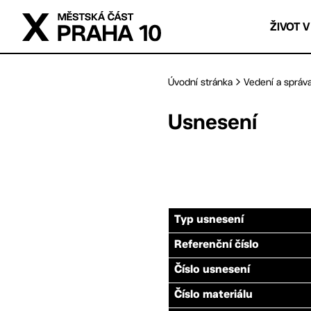
Přejít na hlavní obsah
ŽIVOT V
Úvodní stránka
Vedení a správ
Usnesení
Typ usnesení
Referenční číslo
Číslo usnesení
Číslo materiálu