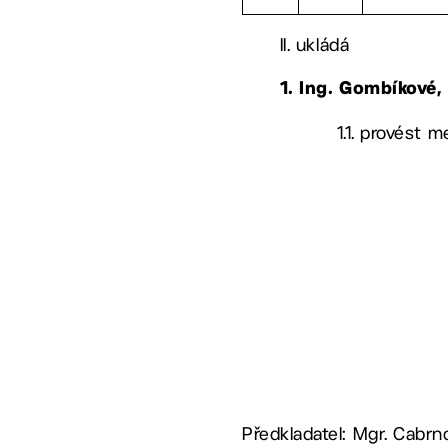
II. ukládá
1. Ing. Gombíkové
1.1. provést 
Předkladatel: Mgr. Cabr