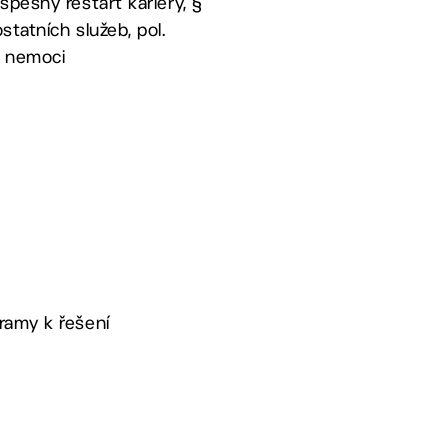
spěšný restart kariéry, §
tatních služeb, pol.
ě nemoci
ramy k řešení