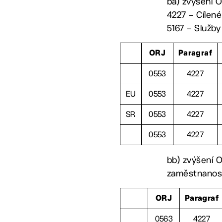
ba) zvýšení O
4227 – Cílené
5167 – Služby
ORJ
Paragraf
0553
4227
EU
0553
4227
SR
0553
4227
0553
4227
bb) zvýšení 
zaměstnanosti
ORJ
Paragraf
0563
4227