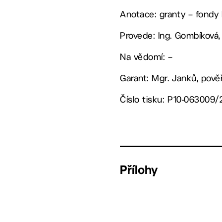
Anotace: granty – fondy E
Provede: Ing. Gombíková,
Na vědomí: –
Garant: Mgr. Janků, pov
Číslo tisku: P10-063009/
Přílohy